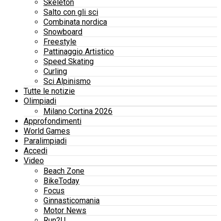
Skeleton
Salto con gli sci
Combinata nordica
Snowboard
Freestyle
Pattinaggio Artistico
Speed Skating
Curling
Sci Alpinismo
Tutte le notizie
Olimpiadi
Milano Cortina 2026
Approfondimenti
World Games
Paralimpiadi
Accedi
Video
Beach Zone
BikeToday
Focus
Ginnasticomania
Motor News
Run2U