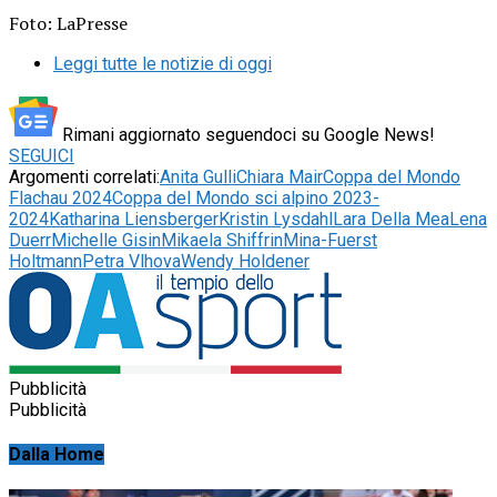
Foto: LaPresse
Leggi tutte le notizie di oggi
Rimani aggiornato seguendoci su Google News!
SEGUICI
Argomenti correlati:
Anita Gulli
Chiara Mair
Coppa del Mondo
Flachau 2024
Coppa del Mondo sci alpino 2023-
2024
Katharina Liensberger
Kristin Lysdahl
Lara Della Mea
Lena
Duerr
Michelle Gisin
Mikaela Shiffrin
Mina-Fuerst
Holtmann
Petra Vlhova
Wendy Holdener
Pubblicità
Pubblicità
Dalla Home