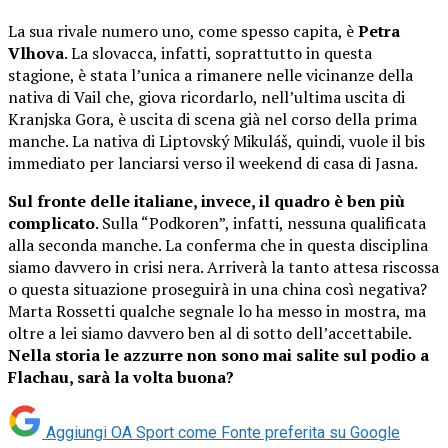
La sua rivale numero uno, come spesso capita, è
Petra
Vlhova
. La slovacca, infatti, soprattutto in questa
stagione, è stata l’unica a rimanere nelle vicinanze della
nativa di Vail che, giova ricordarlo, nell’ultima uscita di
Kranjska Gora, è uscita di scena già nel corso della prima
manche. La nativa di Liptovský Mikuláš, quindi, vuole il bis
immediato per lanciarsi verso il weekend di casa di Jasna.
Sul fronte delle italiane, invece, il quadro è ben più
complicato
. Sulla “Podkoren”, infatti, nessuna qualificata
alla seconda manche. La conferma che in questa disciplina
siamo davvero in crisi nera. Arriverà la tanto attesa riscossa
o questa situazione proseguirà in una china così negativa?
Marta Rossetti qualche segnale lo ha messo in mostra, ma
oltre a lei siamo davvero ben al di sotto dell’accettabile.
Nella storia le azzurre non sono mai salite sul podio a
Flachau, sarà la volta buona?
Aggiungi OA Sport come
Fonte preferita su Google