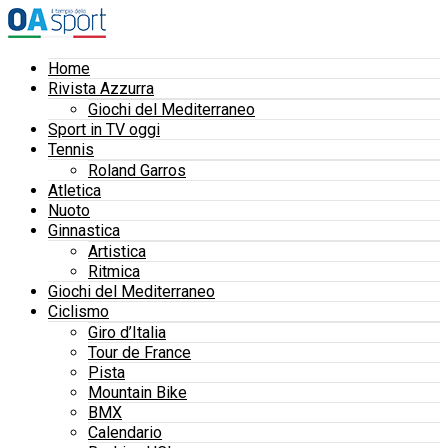
Home
Rivista Azzurra
Giochi del Mediterraneo
Sport in TV oggi
Tennis
Roland Garros
Atletica
Nuoto
Ginnastica
Artistica
Ritmica
Giochi del Mediterraneo
Ciclismo
Giro d’Italia
Tour de France
Pista
Mountain Bike
BMX
Calendario