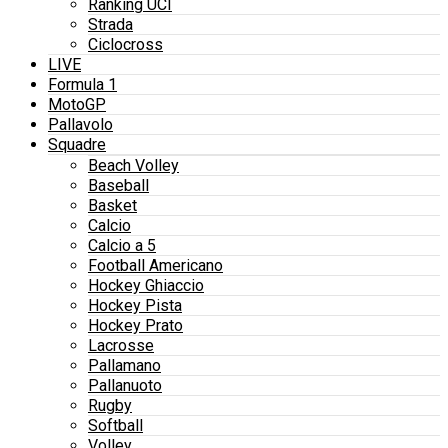
Ranking UCI
Strada
Ciclocross
LIVE
Formula 1
MotoGP
Pallavolo
Squadre
Beach Volley
Baseball
Basket
Calcio
Calcio a 5
Football Americano
Hockey Ghiaccio
Hockey Pista
Hockey Prato
Lacrosse
Pallamano
Pallanuoto
Rugby
Softball
Volley