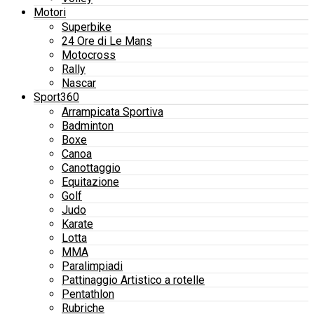
Motori
Superbike
24 Ore di Le Mans
Motocross
Rally
Nascar
Sport360
Arrampicata Sportiva
Badminton
Boxe
Canoa
Canottaggio
Equitazione
Golf
Judo
Karate
Lotta
MMA
Paralimpiadi
Pattinaggio Artistico a rotelle
Pentathlon
Rubriche