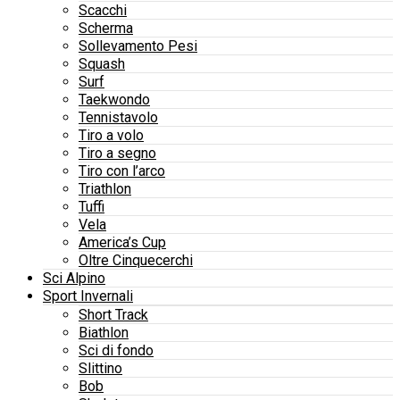
Scacchi
Scherma
Sollevamento Pesi
Squash
Surf
Taekwondo
Tennistavolo
Tiro a volo
Tiro a segno
Tiro con l’arco
Triathlon
Tuffi
Vela
America’s Cup
Oltre Cinquecerchi
Sci Alpino
Sport Invernali
Short Track
Biathlon
Sci di fondo
Slittino
Bob