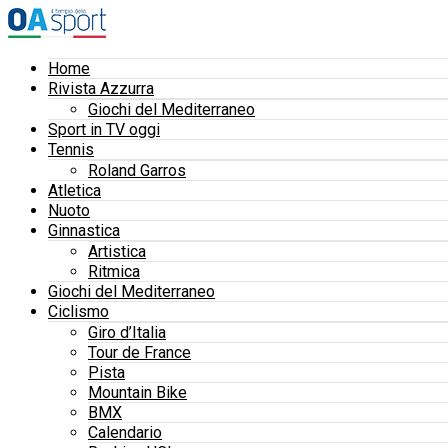
Home
Rivista Azzurra
Giochi del Mediterraneo
Sport in TV oggi
Tennis
Roland Garros
Atletica
Nuoto
Ginnastica
Artistica
Ritmica
Giochi del Mediterraneo
Ciclismo
Giro d’Italia
Tour de France
Pista
Mountain Bike
BMX
Calendario