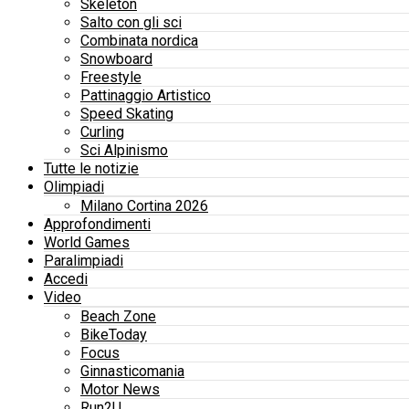
Skeleton
Salto con gli sci
Combinata nordica
Snowboard
Freestyle
Pattinaggio Artistico
Speed Skating
Curling
Sci Alpinismo
Tutte le notizie
Olimpiadi
Milano Cortina 2026
Approfondimenti
World Games
Paralimpiadi
Accedi
Video
Beach Zone
BikeToday
Focus
Ginnasticomania
Motor News
Run2U