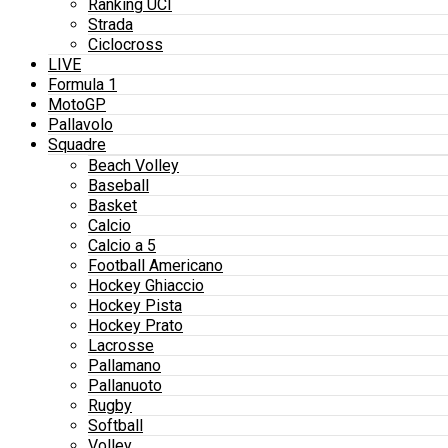
Ranking UCI
Strada
Ciclocross
LIVE
Formula 1
MotoGP
Pallavolo
Squadre
Beach Volley
Baseball
Basket
Calcio
Calcio a 5
Football Americano
Hockey Ghiaccio
Hockey Pista
Hockey Prato
Lacrosse
Pallamano
Pallanuoto
Rugby
Softball
Volley