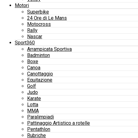
Motori
Superbike
24 Ore di Le Mans
Motocross
Rally
Nascar
Sport360
Arrampicata Sportiva
Badminton
Boxe
Canoa
Canottaggio
Equitazione
Golf
Judo
Karate
Lotta
MMA
Paralimpiadi
Pattinaggio Artistico a rotelle
Pentathlon
Rubriche