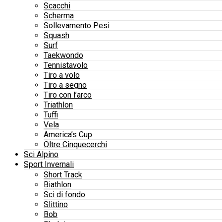
Scacchi
Scherma
Sollevamento Pesi
Squash
Surf
Taekwondo
Tennistavolo
Tiro a volo
Tiro a segno
Tiro con l’arco
Triathlon
Tuffi
Vela
America’s Cup
Oltre Cinquecerchi
Sci Alpino
Sport Invernali
Short Track
Biathlon
Sci di fondo
Slittino
Bob