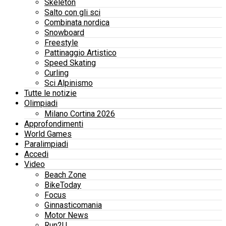
Skeleton
Salto con gli sci
Combinata nordica
Snowboard
Freestyle
Pattinaggio Artistico
Speed Skating
Curling
Sci Alpinismo
Tutte le notizie
Olimpiadi
Milano Cortina 2026
Approfondimenti
World Games
Paralimpiadi
Accedi
Video
Beach Zone
BikeToday
Focus
Ginnasticomania
Motor News
Run2U