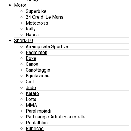
Motori
Superbike
24 Ore di Le Mans
Motocross
Rally
Nascar
Sport360
Arrampicata Sportiva
Badminton
Boxe
Canoa
Canottaggio
Equitazione
Golf
Judo
Karate
Lotta
MMA
Paralimpiadi
Pattinaggio Artistico a rotelle
Pentathlon
Rubriche