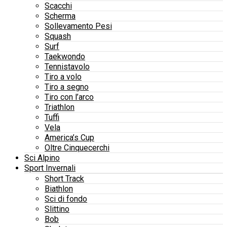
Scacchi
Scherma
Sollevamento Pesi
Squash
Surf
Taekwondo
Tennistavolo
Tiro a volo
Tiro a segno
Tiro con l’arco
Triathlon
Tuffi
Vela
America’s Cup
Oltre Cinquecerchi
Sci Alpino
Sport Invernali
Short Track
Biathlon
Sci di fondo
Slittino
Bob