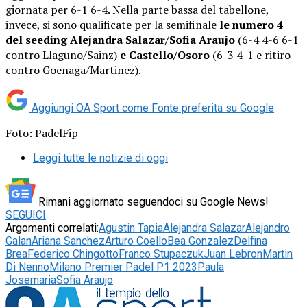
giornata per 6-1 6-4. Nella parte bassa del tabellone,
invece, si sono qualificate per la semifinale
le numero 4
del seeding Alejandra Salazar/Sofia Araujo
(6-4 4-6 6-1
contro Llaguno/Sainz)
e Castello/Osoro
(6-3 4-1 e ritiro
contro Goenaga/Martinez).
Aggiungi OA Sport come
Fonte preferita su Google
Foto: PadelFip
Leggi tutte le notizie di oggi
Rimani aggiornato seguendoci su Google News!
SEGUICI
Argomenti correlati:
Agustin Tapia
Alejandra Salazar
Alejandro
Galan
Ariana Sanchez
Arturo Coello
Bea Gonzalez
Delfina
Brea
Federico Chingotto
Franco Stupaczuk
Juan Lebron
Martin
Di Nenno
Milano Premier Padel P1 2023
Paula
Josemaria
Sofia Araujo