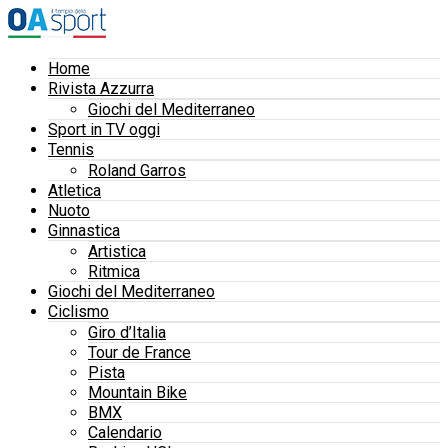
Home
Rivista Azzurra
Giochi del Mediterraneo
Sport in TV oggi
Tennis
Roland Garros
Atletica
Nuoto
Ginnastica
Artistica
Ritmica
Giochi del Mediterraneo
Ciclismo
Giro d’Italia
Tour de France
Pista
Mountain Bike
BMX
Calendario