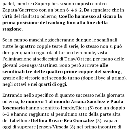
padel, mentre i Superpibes si sono imposti contro
Zapata/Guerrero con un buon 6-4 6-2. Da segnalare che in
virtù del risultato odierno,
Coello ha messo al sicuro la
prima posizione del ranking fino alla fine della
stagione.
Se in campo maschile giocheranno dunque le semifinali
tutte le quattro coppie teste di serie, lo stesso non si può
dire per quanto riguarda il torneo femminile, vista
l’eliminazione ai sedicesimi di Triay/Ortega per mano delle
giovani Goenaga/Martinez. Sono però arrivate
alle
semifinali tre delle quattro prime coppie del seeding,
grazie alle vittorie nel secondo turno (dopo il bye al primo),
negli ottavi e nei quarti di oggi.
Entrando nello specifico di quanto successo nella giornata
odierna,
le numero 1 al mondo Ariana Sanchez e Paula
Josemaria
hanno sconfitto Icardo/Riera (5) con un doppio
6-3 e hanno raggiunto al penultimo atto della parte alta
del tabellone
Delfina Brea e Bea Gonzalez
(3), capaci
oggi di superare Jensen/Virseda (8) nel primo incontro di