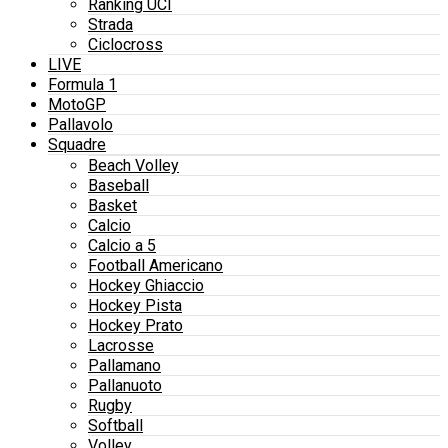
Ranking UCI
Strada
Ciclocross
LIVE
Formula 1
MotoGP
Pallavolo
Squadre
Beach Volley
Baseball
Basket
Calcio
Calcio a 5
Football Americano
Hockey Ghiaccio
Hockey Pista
Hockey Prato
Lacrosse
Pallamano
Pallanuoto
Rugby
Softball
Volley