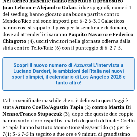
Nel torneo maschile hanno rispettato il pronostico
Juan Lebron e Alejandro Galan:
i due spagnoli, numeri 1
del seeding, hanno giocato una buona partita contro
Mendez/Rico e si sono imposti per 6-2 6-3. I Galacticos
hanno così strappato il pass per la semifinale di domani,
dove ad attenderli ci saranno
Paquito Navarro e Federico
Chingotto
(4), usciti vincitori nella giornata odierna dalla
sfida contro Tello/Ruiz (6) con il punteggio di 6-2 7-5.
Scopri il nuovo numero di
Azzurra
! L'intervista a
Luciano Darderi, le ambizioni dell'Italia nei nuovi
sport olimpici, il calendario di Los Angeles 2028 e
tanto altro!
L’altra semifinale maschile che si è delineata quest’oggi è
stata
Arturo Coello/Agustin Tapia
(2)
contro Martin Di
Nenno/Franco Stupaczuk
(3), dopo che queste due coppie
hanno vinto i loro rispettivi match di quarti di finale: Coello
e Tapia hanno battuto Momo Gonzalez/Garrido (7) per 6-
7(1) 3-6 7-5 in seguito a due ore e 9 minuti di grandissimo