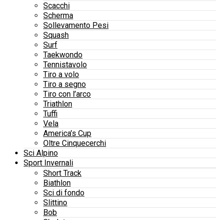
Scacchi
Scherma
Sollevamento Pesi
Squash
Surf
Taekwondo
Tennistavolo
Tiro a volo
Tiro a segno
Tiro con l’arco
Triathlon
Tuffi
Vela
America’s Cup
Oltre Cinquecerchi
Sci Alpino
Sport Invernali
Short Track
Biathlon
Sci di fondo
Slittino
Bob