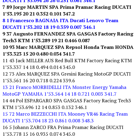
DUCATI 1’53.094 26 26 0.251 0.061 346.1
7 89 Jorge MARTIN SPA Prima Pramac Racing DUCATI
1’53.195 20 21 0.352 0.101 347.2
8 1 Francesco BAGNAIA ITA Ducati Lenovo Team
DUCATI 1’53.202 18 19 0.359 0.007 346.1
9 37 Augusto FERNANDEZ SPA GASGAS Factory Racing
Tech3 KTM 1’53.289 19 21 0.446 0.087
10 93 Marc MARQUEZ SPA Repsol Honda Team HONDA
1’53.323 15 20 0.480 0.034 341.7
11 43 Jack MILLER AUS Red Bull KTM Factory Racing KTM
1’53.337 14 18 0.494 0.014 345.0
12 73 Alex MARQUEZ SPA Gresini Racing MotoGP DUCATI
1’53.561 16 20 0.718 0.224 339.6
13 21 Franco MORBIDELLI ITA Monster Energy Yamaha
MotoGP YAMAHA 1’53.564 14 18 0.721 0.003 341.7
14 44 Pol ESPARGARO SPA GASGAS Factory Racing Tech3
KTM 1’53.696 12 14 0.853 0.132 346.1
15 72 Marco BEZZECCHI ITA Mooney VR46 Racing Team
DUCATI 1’53.704 18 23 0.861 0.008 348.3
16 5 Johann ZARCO FRA Prima Pramac Racing DUCATI
1’53.778 15 16 0.935 0.074 345.0