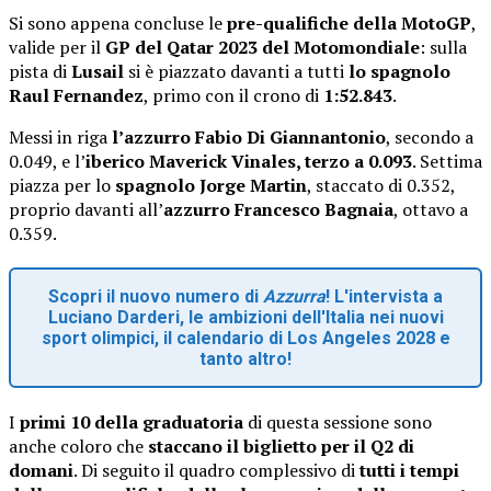
Si sono appena concluse le
pre-qualifiche della MotoGP
,
valide per il
GP del Qatar 2023 del Motomondiale
: sulla
pista di
Lusail
si è piazzato davanti a tutti
lo spagnolo
Raul Fernandez
, primo con il crono di
1:52.843
.
Messi in riga
l’azzurro Fabio Di Giannantonio
, secondo a
0.049, e l’
iberico
Maverick Vinales, terzo a 0.093
. Settima
piazza per lo
spagnolo Jorge Martin
, staccato di 0.352,
proprio davanti all’
azzurro Francesco Bagnaia
, ottavo a
0.359.
Scopri il nuovo numero di
Azzurra
! L'intervista a
Luciano Darderi, le ambizioni dell'Italia nei nuovi
sport olimpici, il calendario di Los Angeles 2028 e
tanto altro!
I
primi 10 della graduatoria
di questa sessione sono
anche coloro che
staccano il biglietto per il Q2 di
domani
. Di seguito il quadro complessivo di
tutti i tempi