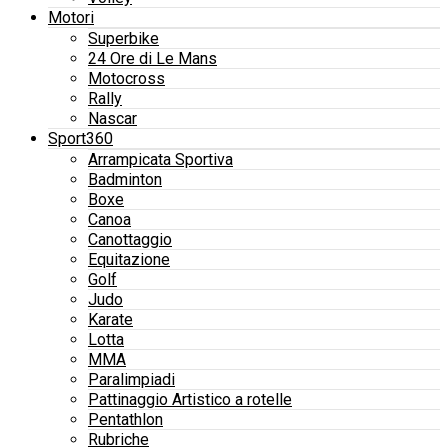
Motori
Superbike
24 Ore di Le Mans
Motocross
Rally
Nascar
Sport360
Arrampicata Sportiva
Badminton
Boxe
Canoa
Canottaggio
Equitazione
Golf
Judo
Karate
Lotta
MMA
Paralimpiadi
Pattinaggio Artistico a rotelle
Pentathlon
Rubriche