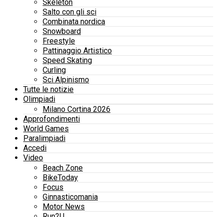
Skeleton
Salto con gli sci
Combinata nordica
Snowboard
Freestyle
Pattinaggio Artistico
Speed Skating
Curling
Sci Alpinismo
Tutte le notizie
Olimpiadi
Milano Cortina 2026
Approfondimenti
World Games
Paralimpiadi
Accedi
Video
Beach Zone
BikeToday
Focus
Ginnasticomania
Motor News
Run2U