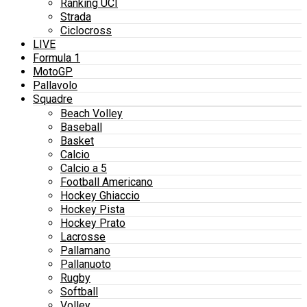
Ranking UCI
Strada
Ciclocross
LIVE
Formula 1
MotoGP
Pallavolo
Squadre
Beach Volley
Baseball
Basket
Calcio
Calcio a 5
Football Americano
Hockey Ghiaccio
Hockey Pista
Hockey Prato
Lacrosse
Pallamano
Pallanuoto
Rugby
Softball
Volley