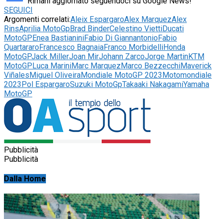
Rimani aggiornato seguendoci su Google News!
SEGUICI
Argomenti correlati:
Aleix Espargaro
Alex Marquez
Alex
Rins
Aprilia MotoGp
Brad Binder
Celestino Vietti
Ducati
MotoGP
Enea Bastianini
Fabio Di Giannantonio
Fabio
Quartararo
Francesco Bagnaia
Franco Morbidelli
Honda
MotoGP
Jack Miller
Joan Mir
Johann Zarco
Jorge Martin
KTM
MotoGP
Luca Marini
Marc Marquez
Marco Bezzecchi
Maverick
Viñales
Miguel Oliveira
Mondiale MotoGP 2023
Motomondiale
2023
Pol Espargaro
Suzuki MotoGp
Takaaki Nakagami
Yamaha
MotoGP
Pubblicità
Pubblicità
Dalla Home