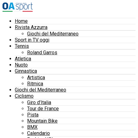
Home
Rivista Azzurra
Giochi del Mediterraneo
Sport in TV oggi
Tennis
Roland Garros
Atletica
Nuoto
Ginnastica
Artistica
Ritmica
Giochi del Mediterraneo
Ciclismo
Giro d’Italia
Tour de France
Pista
Mountain Bike
BMX
Calendario