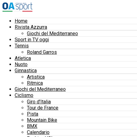
Home
Rivista Azzurra
Giochi del Mediterraneo
Sport in TV oggi
Tennis
Roland Garros
Atletica
Nuoto
Ginnastica
Artistica
Ritmica
Giochi del Mediterraneo
Ciclismo
Giro d’Italia
Tour de France
Pista
Mountain Bike
BMX
Calendario