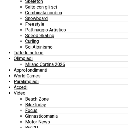
Skeleton
Salto con gli sci
Combinata nordica
Snowboard
Freestyle
Pattinaggio Artistico
Speed Skating
Curling
Sci Alpinismo
Tutte le notizie
Olimpiadi
Milano Cortina 2026
Approfondimenti
World Games
Paralimpiadi
Accedi
Video
Beach Zone
BikeToday
Focus
Ginnasticomania
Motor News
Run2U