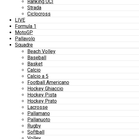
Ranking UCI
Strada
Ciclocross
LIVE
Formula 1
MotoGP
Pallavolo
Squadre
Beach Volley
Baseball
Basket
Calcio
Calcio a 5
Football Americano
Hockey Ghiaccio
Hockey Pista
Hockey Prato
Lacrosse
Pallamano
Pallanuoto
Rugby
Softball
Volley