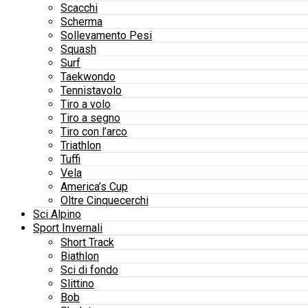
Scacchi
Scherma
Sollevamento Pesi
Squash
Surf
Taekwondo
Tennistavolo
Tiro a volo
Tiro a segno
Tiro con l’arco
Triathlon
Tuffi
Vela
America’s Cup
Oltre Cinquecerchi
Sci Alpino
Sport Invernali
Short Track
Biathlon
Sci di fondo
Slittino
Bob