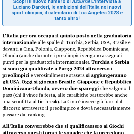
Scopri il nuovo numero di
Azzurra
! L'intervista a
Luciano Darderi, le ambizioni dell'Italia nei nuovi
sport olimpici, il calendario di Los Angeles 2028 e
tanto altro!
L’Italia per ora occupa il quinto posto nella graduatoria
internazionale
alle spalle di Turchia, Serbia, USA, Brasile e
davanti a Cina, Polonia, Giappone, Repubblica Dominicana,
Olanda (anche durante i preolimpici vengono assegnati
punti per la graduatoria internazionale).
Turchia e Serbia
si sono già qualificate a Parigi 2024 attraverso i
preolimpici
e verosimilmente stasera
si aggiungeranno
gli USA. Oggi si giocano Brasile-Giappone e Repubblica
Dominicana-Olanda, ovvero due spareggi
che valgono il
pass (chi li vince fa festa, alle caraibiche basterebbe anche
una sconfitta al tie-break). La Cina è invece già fuori dal
discorso attraverso il preolimpico e dovrà necessariamente
passare dal ranking.
All’Italia converrebbe che si qualificassero ai Giochi
attraverso questi tornei le squadre che la precedono