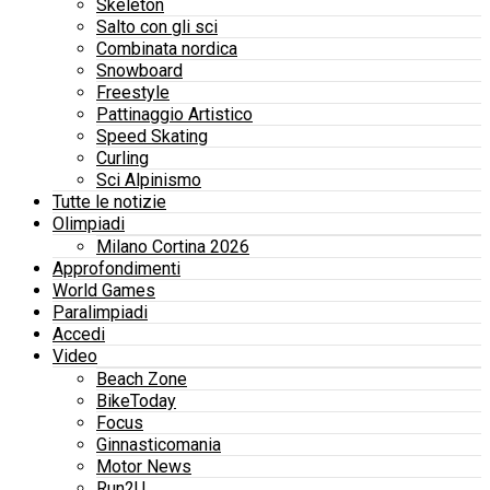
Skeleton
Salto con gli sci
Combinata nordica
Snowboard
Freestyle
Pattinaggio Artistico
Speed Skating
Curling
Sci Alpinismo
Tutte le notizie
Olimpiadi
Milano Cortina 2026
Approfondimenti
World Games
Paralimpiadi
Accedi
Video
Beach Zone
BikeToday
Focus
Ginnasticomania
Motor News
Run2U