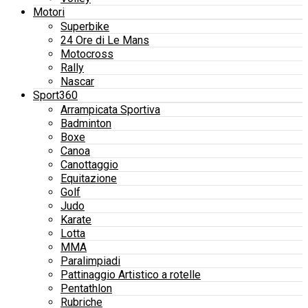
Motori
Superbike
24 Ore di Le Mans
Motocross
Rally
Nascar
Sport360
Arrampicata Sportiva
Badminton
Boxe
Canoa
Canottaggio
Equitazione
Golf
Judo
Karate
Lotta
MMA
Paralimpiadi
Pattinaggio Artistico a rotelle
Pentathlon
Rubriche