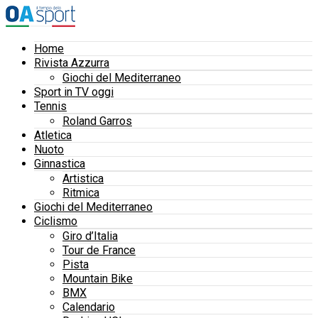
Home
Rivista Azzurra
Giochi del Mediterraneo
Sport in TV oggi
Tennis
Roland Garros
Atletica
Nuoto
Ginnastica
Artistica
Ritmica
Giochi del Mediterraneo
Ciclismo
Giro d’Italia
Tour de France
Pista
Mountain Bike
BMX
Calendario