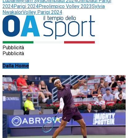
Lubian
Myriam Sylla
Olimpiadi 2024
Olimpiadi Parigi
2024
Parigi 2024
Preolimpico Volley 2023
Sylvia
Nwakalor
Volley Parigi 2024
Pubblicità
Pubblicità
Dalla Home