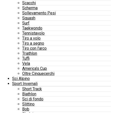
Scacchi
Scherma
Sollevamento Pesi
Squash
Surf
Taekwondo
Tennistavolo
Tiro a volo
Tiro a segno
Tiro con l’arco
Triathlon
Tuffi
Vela
America’s Cup
Oltre Cinquecerchi
Sci Alpino
Sport Invernali
Short Track
Biathlon
Sci di fondo
Slittino
Bob