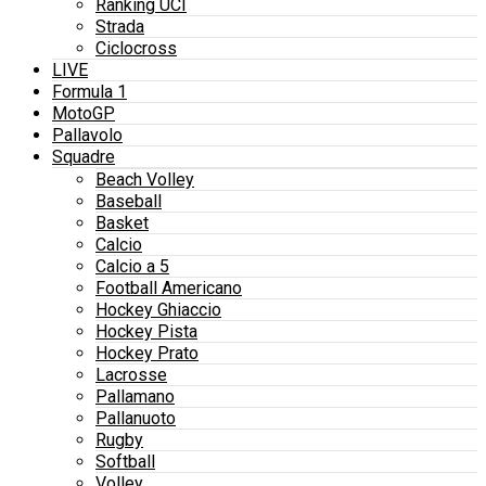
Ranking UCI
Strada
Ciclocross
LIVE
Formula 1
MotoGP
Pallavolo
Squadre
Beach Volley
Baseball
Basket
Calcio
Calcio a 5
Football Americano
Hockey Ghiaccio
Hockey Pista
Hockey Prato
Lacrosse
Pallamano
Pallanuoto
Rugby
Softball
Volley