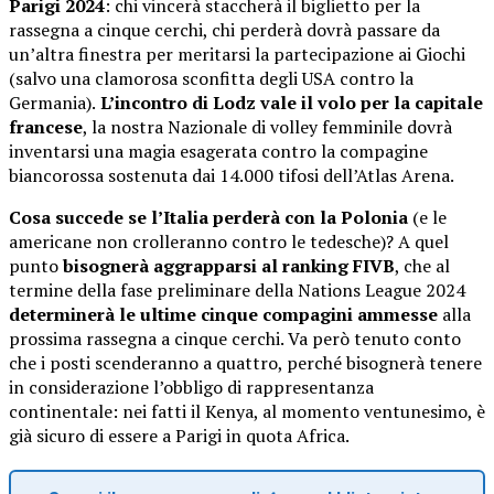
Parigi 2024
: chi vincerà staccherà il biglietto per la
rassegna a cinque cerchi, chi perderà dovrà passare da
un’altra finestra per meritarsi la partecipazione ai Giochi
(salvo una clamorosa sconfitta degli USA contro la
Germania).
L’incontro di Lodz vale il volo per la capitale
francese
, la nostra Nazionale di volley femminile dovrà
inventarsi una magia esagerata contro la compagine
biancorossa sostenuta dai 14.000 tifosi dell’Atlas Arena.
Cosa succede se l’Italia perderà con la Polonia
(e le
americane non crolleranno contro le tedesche)? A quel
punto
bisognerà aggrapparsi al ranking FIVB
, che al
termine della fase preliminare della Nations League 2024
determinerà le ultime cinque compagini ammesse
alla
prossima rassegna a cinque cerchi. Va però tenuto conto
che i posti scenderanno a quattro, perché bisognerà tenere
in considerazione l’obbligo di rappresentanza
continentale: nei fatti il Kenya, al momento ventunesimo, è
già sicuro di essere a Parigi in quota Africa.