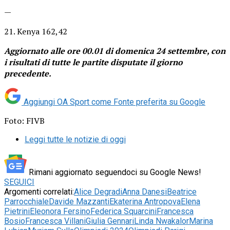
—
21. Kenya 162,42
Aggiornato alle ore 00.01 di domenica 24 settembre, con
i risultati di tutte le partite disputate il giorno
precedente.
Aggiungi OA Sport come
Fonte preferita su Google
Foto: FIVB
Leggi tutte le notizie di oggi
Rimani aggiornato seguendoci su Google News!
SEGUICI
Argomenti correlati:
Alice Degradi
Anna Danesi
Beatrice
Parrocchiale
Davide Mazzanti
Ekaterina Antropova
Elena
Pietrini
Eleonora Fersino
Federica Squarcini
Francesca
Bosio
Francesca Villani
Giulia Gennari
Linda Nwakalor
Marina