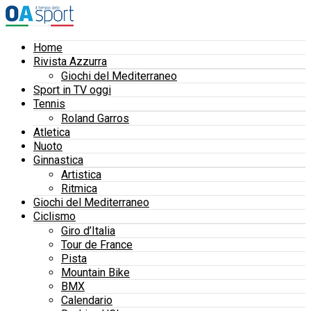
Home
Rivista Azzurra
Giochi del Mediterraneo
Sport in TV oggi
Tennis
Roland Garros
Atletica
Nuoto
Ginnastica
Artistica
Ritmica
Giochi del Mediterraneo
Ciclismo
Giro d’Italia
Tour de France
Pista
Mountain Bike
BMX
Calendario