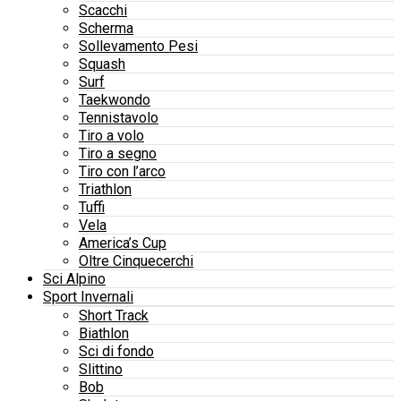
Scacchi
Scherma
Sollevamento Pesi
Squash
Surf
Taekwondo
Tennistavolo
Tiro a volo
Tiro a segno
Tiro con l’arco
Triathlon
Tuffi
Vela
America’s Cup
Oltre Cinquecerchi
Sci Alpino
Sport Invernali
Short Track
Biathlon
Sci di fondo
Slittino
Bob