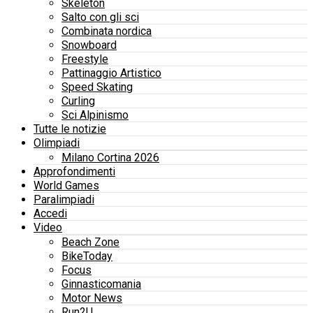
Skeleton
Salto con gli sci
Combinata nordica
Snowboard
Freestyle
Pattinaggio Artistico
Speed Skating
Curling
Sci Alpinismo
Tutte le notizie
Olimpiadi
Milano Cortina 2026
Approfondimenti
World Games
Paralimpiadi
Accedi
Video
Beach Zone
BikeToday
Focus
Ginnasticomania
Motor News
Run2U