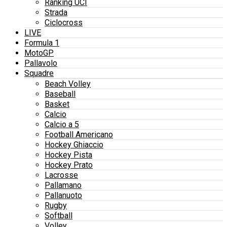
Ranking UCI
Strada
Ciclocross
LIVE
Formula 1
MotoGP
Pallavolo
Squadre
Beach Volley
Baseball
Basket
Calcio
Calcio a 5
Football Americano
Hockey Ghiaccio
Hockey Pista
Hockey Prato
Lacrosse
Pallamano
Pallanuoto
Rugby
Softball
Volley