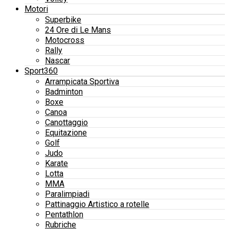
Motori
Superbike
24 Ore di Le Mans
Motocross
Rally
Nascar
Sport360
Arrampicata Sportiva
Badminton
Boxe
Canoa
Canottaggio
Equitazione
Golf
Judo
Karate
Lotta
MMA
Paralimpiadi
Pattinaggio Artistico a rotelle
Pentathlon
Rubriche