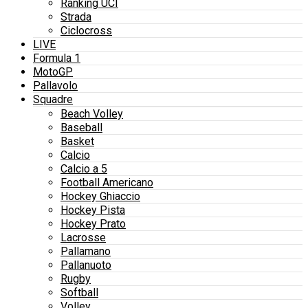
Ranking UCI
Strada
Ciclocross
LIVE
Formula 1
MotoGP
Pallavolo
Squadre
Beach Volley
Baseball
Basket
Calcio
Calcio a 5
Football Americano
Hockey Ghiaccio
Hockey Pista
Hockey Prato
Lacrosse
Pallamano
Pallanuoto
Rugby
Softball
Volley