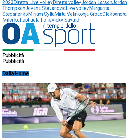
2023
Diretta Live volley
Diretta volley
Jordan Larson
Jordan
Thompson
Jovana Stevanovic
Live volley
Margarita
Stepanenko
Miriam Sylla
Mirta Velinkonja Grbac
Oleksandra
Milenko
Raphaela Folie
Vicky Savard
Pubblicità
Pubblicità
Dalla Home