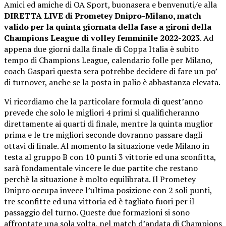
Amici ed amiche di OA Sport, buonasera e benvenuti/e alla
DIRETTA LIVE di Prometey Dnipro-Milano, match
valido per la quinta giornata della fase a gironi della
Champions League di volley femminile 2022-2023
. Ad
appena due giorni dalla finale di Coppa Italia è subito
tempo di Champions League, calendario folle per Milano,
coach Gaspari questa sera potrebbe decidere di fare un po’
di turnover, anche se la posta in palio è abbastanza elevata.
Vi ricordiamo che la particolare formula di quest’anno
prevede che solo le migliori 4 primi si qualificheranno
direttamente ai quarti di finale, mentre la quinta muglior
prima e le tre migliori seconde dovranno passare dagli
ottavi di finale. Al momento la situazione vede Milano in
testa al gruppo B con 10 punti 3 vittorie ed una sconfitta,
sarà fondamentale vincere le due partite che restano
perchè la situazione è molto equilibrata. Il Prometey
Dnipro occupa invece l’ultima posizione con 2 soli punti,
tre sconfitte ed una vittoria ed è tagliato fuori per il
passaggio del turno. Queste due formazioni si sono
affrontate una sola volta, nel match d’andata di Champions