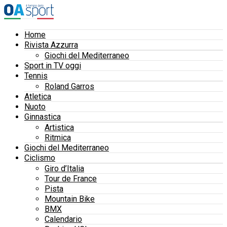
Home
Rivista Azzurra
Giochi del Mediterraneo
Sport in TV oggi
Tennis
Roland Garros
Atletica
Nuoto
Ginnastica
Artistica
Ritmica
Giochi del Mediterraneo
Ciclismo
Giro d’Italia
Tour de France
Pista
Mountain Bike
BMX
Calendario