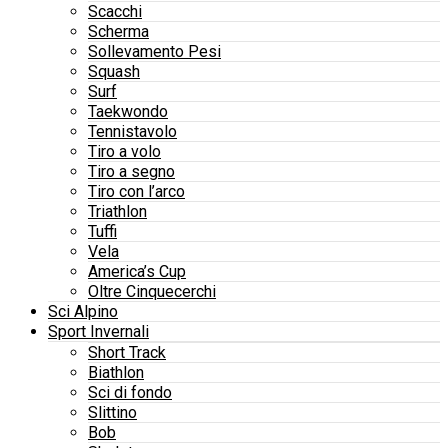
Scacchi
Scherma
Sollevamento Pesi
Squash
Surf
Taekwondo
Tennistavolo
Tiro a volo
Tiro a segno
Tiro con l’arco
Triathlon
Tuffi
Vela
America’s Cup
Oltre Cinquecerchi
Sci Alpino
Sport Invernali
Short Track
Biathlon
Sci di fondo
Slittino
Bob