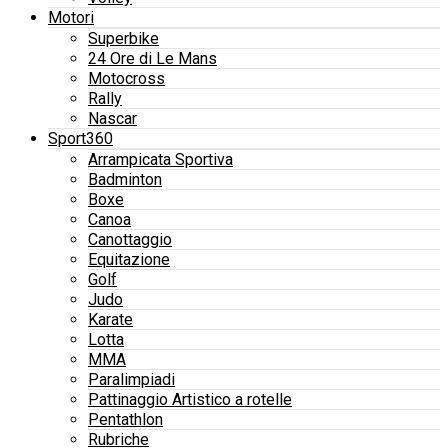
Motori
Superbike
24 Ore di Le Mans
Motocross
Rally
Nascar
Sport360
Arrampicata Sportiva
Badminton
Boxe
Canoa
Canottaggio
Equitazione
Golf
Judo
Karate
Lotta
MMA
Paralimpiadi
Pattinaggio Artistico a rotelle
Pentathlon
Rubriche