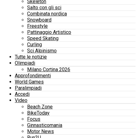
Skeleton
Salto con gli sci
Combinata nordica
Snowboard
Freestyle
Pattinaggio Artistico
Speed Skating
Curling
Sci Alpinismo
Tutte le notizie
Olimpiadi
Milano Cortina 2026
Approfondimenti
World Games
Paralimpiadi
Accedi
Video
Beach Zone
BikeToday
Focus
Ginnasticomania
Motor News
Run2U