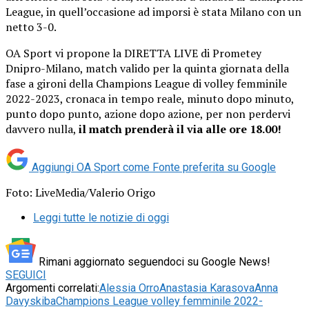
League, in quell’occasione ad imporsi è stata Milano con un
netto 3-0.
OA Sport vi propone la DIRETTA LIVE di Prometey
Dnipro-Milano, match valido per la quinta giornata della
fase a gironi della Champions League di volley femminile
2022-2023, cronaca in tempo reale, minuto dopo minuto,
punto dopo punto, azione dopo azione, per non perdervi
davvero nulla,
il match prenderà il via alle ore 18.00!
Aggiungi OA Sport come
Fonte preferita su Google
Foto: LiveMedia/Valerio Origo
Leggi tutte le notizie di oggi
Rimani aggiornato seguendoci su Google News!
SEGUICI
Argomenti correlati:
Alessia Orro
Anastasia Karasova
Anna
Davyskiba
Champions League volley femminile 2022-