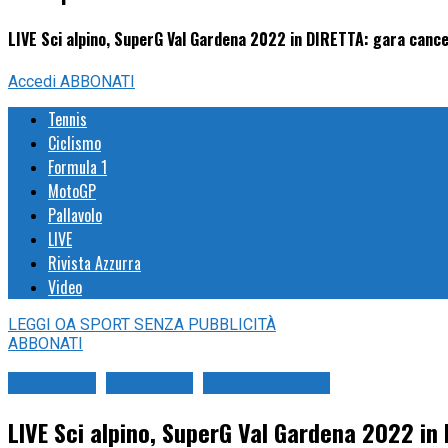
LIVE Sci alpino, SuperG Val Gardena 2022 in DIRETTA: gara cance
Accedi
ABBONATI
Tennis
Ciclismo
Formula 1
MotoGP
Pallavolo
LIVE
Rivista Azzurra
Video
LEGGI
OA SPORT
SENZA PUBBLICITÀ
ABBONATI
Live Sport
Sci Alpino
Sport Invernali
LIVE Sci alpino, SuperG Val Gardena 2022 in