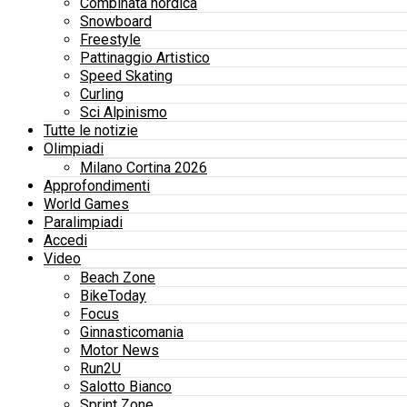
Combinata nordica
Snowboard
Freestyle
Pattinaggio Artistico
Speed Skating
Curling
Sci Alpinismo
Tutte le notizie
Olimpiadi
Milano Cortina 2026
Approfondimenti
World Games
Paralimpiadi
Accedi
Video
Beach Zone
BikeToday
Focus
Ginnasticomania
Motor News
Run2U
Salotto Bianco
Sprint Zone