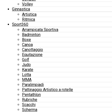
Volley
Ginnastica
Artistica
Ritmica
Sport360
Arrampicata Sportiva
Badminton
Boxe
Canoa
Canottaggio
Equitazione
Golf
Judo
Karate
Lotta
MMA
Paralimpiadi
Pattinaggio Artistico a rotelle
Pentathlon
Rubriche
Scacchi
Scherma