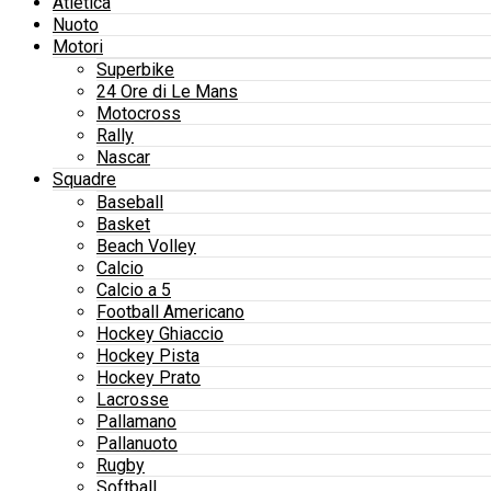
Atletica
Nuoto
Motori
Superbike
24 Ore di Le Mans
Motocross
Rally
Nascar
Squadre
Baseball
Basket
Beach Volley
Calcio
Calcio a 5
Football Americano
Hockey Ghiaccio
Hockey Pista
Hockey Prato
Lacrosse
Pallamano
Pallanuoto
Rugby
Softball