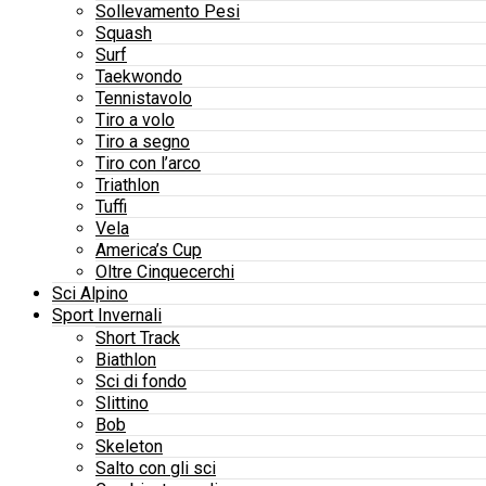
Sollevamento Pesi
Squash
Surf
Taekwondo
Tennistavolo
Tiro a volo
Tiro a segno
Tiro con l’arco
Triathlon
Tuffi
Vela
America’s Cup
Oltre Cinquecerchi
Sci Alpino
Sport Invernali
Short Track
Biathlon
Sci di fondo
Slittino
Bob
Skeleton
Salto con gli sci