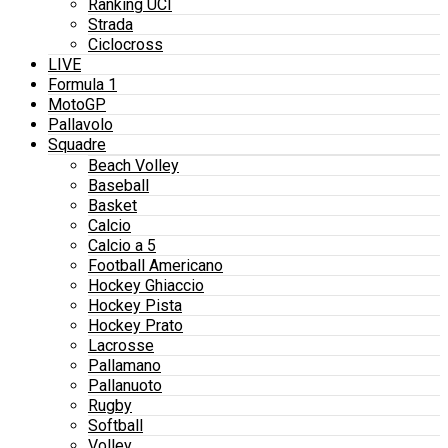
Ranking UCI
Strada
Ciclocross
LIVE
Formula 1
MotoGP
Pallavolo
Squadre
Beach Volley
Baseball
Basket
Calcio
Calcio a 5
Football Americano
Hockey Ghiaccio
Hockey Pista
Hockey Prato
Lacrosse
Pallamano
Pallanuoto
Rugby
Softball
Volley