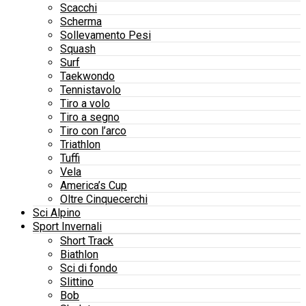
Scacchi
Scherma
Sollevamento Pesi
Squash
Surf
Taekwondo
Tennistavolo
Tiro a volo
Tiro a segno
Tiro con l’arco
Triathlon
Tuffi
Vela
America’s Cup
Oltre Cinquecerchi
Sci Alpino
Sport Invernali
Short Track
Biathlon
Sci di fondo
Slittino
Bob