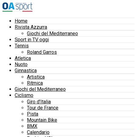
Home
Rivista Azzurra
Giochi del Mediterraneo
Sport in TV oggi
Tennis
Roland Garros
Atletica
Nuoto
Ginnastica
Artistica
Ritmica
Giochi del Mediterraneo
Ciclismo
Giro d’Italia
Tour de France
Pista
Mountain Bike
BMX
Calendario