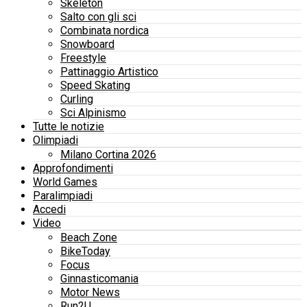
Skeleton
Salto con gli sci
Combinata nordica
Snowboard
Freestyle
Pattinaggio Artistico
Speed Skating
Curling
Sci Alpinismo
Tutte le notizie
Olimpiadi
Milano Cortina 2026
Approfondimenti
World Games
Paralimpiadi
Accedi
Video
Beach Zone
BikeToday
Focus
Ginnasticomania
Motor News
Run2U