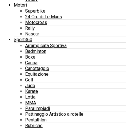
Motori
Superbike
24 Ore di Le Mans
Motocross
Rally
Nascar
Sport360
Arrampicata Sportiva
Badminton
Boxe
Canoa
Canottaggio
Equitazione
Golf
Judo
Karate
Lotta
MMA
Paralimpiadi
Pattinaggio Artistico a rotelle
Pentathlon
Rubriche