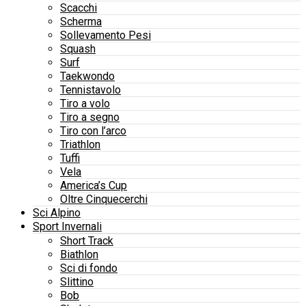
Scacchi
Scherma
Sollevamento Pesi
Squash
Surf
Taekwondo
Tennistavolo
Tiro a volo
Tiro a segno
Tiro con l’arco
Triathlon
Tuffi
Vela
America’s Cup
Oltre Cinquecerchi
Sci Alpino
Sport Invernali
Short Track
Biathlon
Sci di fondo
Slittino
Bob