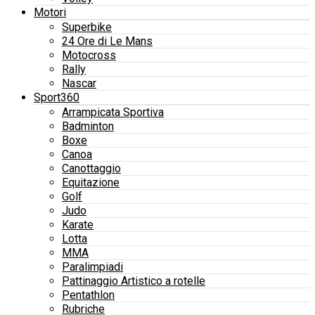
Motori
Superbike
24 Ore di Le Mans
Motocross
Rally
Nascar
Sport360
Arrampicata Sportiva
Badminton
Boxe
Canoa
Canottaggio
Equitazione
Golf
Judo
Karate
Lotta
MMA
Paralimpiadi
Pattinaggio Artistico a rotelle
Pentathlon
Rubriche