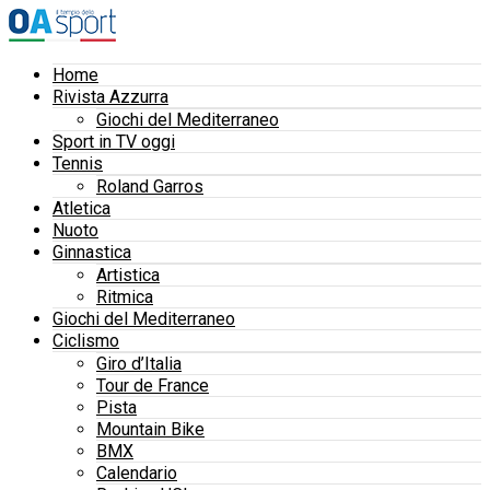
Home
Rivista Azzurra
Giochi del Mediterraneo
Sport in TV oggi
Tennis
Roland Garros
Atletica
Nuoto
Ginnastica
Artistica
Ritmica
Giochi del Mediterraneo
Ciclismo
Giro d’Italia
Tour de France
Pista
Mountain Bike
BMX
Calendario