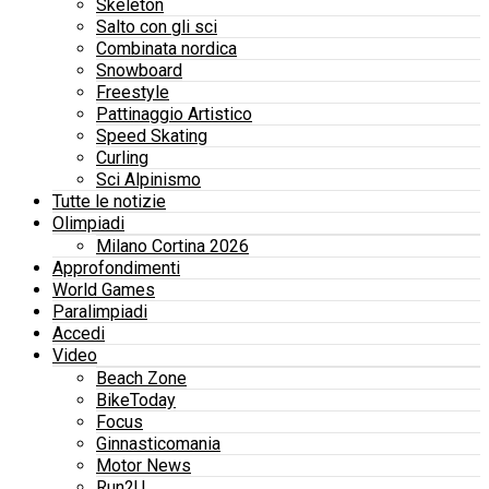
Skeleton
Salto con gli sci
Combinata nordica
Snowboard
Freestyle
Pattinaggio Artistico
Speed Skating
Curling
Sci Alpinismo
Tutte le notizie
Olimpiadi
Milano Cortina 2026
Approfondimenti
World Games
Paralimpiadi
Accedi
Video
Beach Zone
BikeToday
Focus
Ginnasticomania
Motor News
Run2U