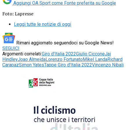
Aggiungi OA Sport come
Fonte preferita su Google
Foto: Lapresse
Leggi tutte le notizie di oggi
Rimani aggiornato seguendoci su Google News!
SEGUICI
Argomenti correlati:
Giro d'Italia 2022
Giulio Ciccone
Jai
Hindley
Joao Almeida
Lorenzo Fortunato
Mikel Landa
Richard
Carapaz
Simon Yates
Tappe Giro d'Italia 2022
Vincenzo Nibali