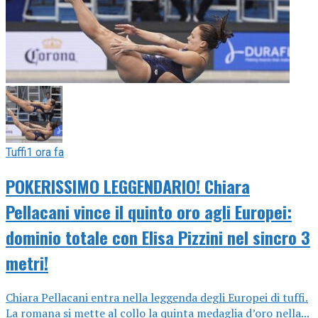
Tuffi
1 ora fa
POKERISSIMO LEGGENDARIO! Chiara
Pellacani vince il quinto oro agli Europei:
dominio totale con Elisa Pizzini nel sincro 3
metri!
Chiara Pellacani entra nella leggenda degli Europei di tuffi.
La romana si mette al collo la quinta medaglia d’oro nella...