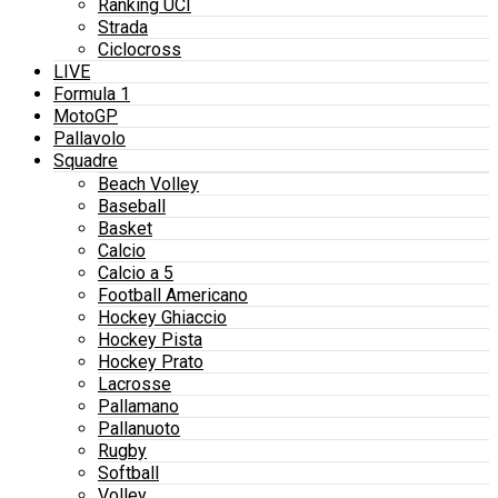
Ranking UCI
Strada
Ciclocross
LIVE
Formula 1
MotoGP
Pallavolo
Squadre
Beach Volley
Baseball
Basket
Calcio
Calcio a 5
Football Americano
Hockey Ghiaccio
Hockey Pista
Hockey Prato
Lacrosse
Pallamano
Pallanuoto
Rugby
Softball
Volley