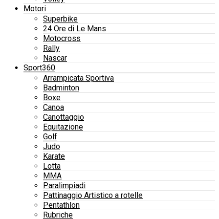
Motori
Superbike
24 Ore di Le Mans
Motocross
Rally
Nascar
Sport360
Arrampicata Sportiva
Badminton
Boxe
Canoa
Canottaggio
Equitazione
Golf
Judo
Karate
Lotta
MMA
Paralimpiadi
Pattinaggio Artistico a rotelle
Pentathlon
Rubriche