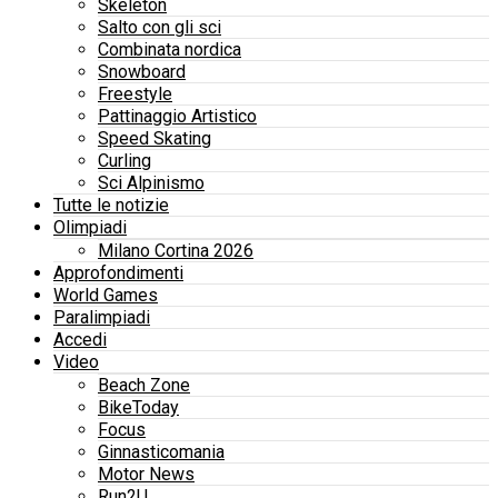
Skeleton
Salto con gli sci
Combinata nordica
Snowboard
Freestyle
Pattinaggio Artistico
Speed Skating
Curling
Sci Alpinismo
Tutte le notizie
Olimpiadi
Milano Cortina 2026
Approfondimenti
World Games
Paralimpiadi
Accedi
Video
Beach Zone
BikeToday
Focus
Ginnasticomania
Motor News
Run2U