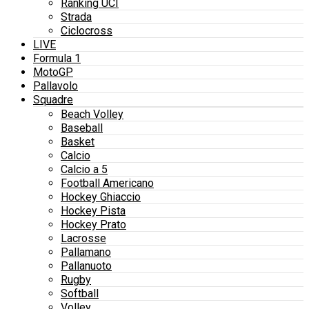
Ranking UCI
Strada
Ciclocross
LIVE
Formula 1
MotoGP
Pallavolo
Squadre
Beach Volley
Baseball
Basket
Calcio
Calcio a 5
Football Americano
Hockey Ghiaccio
Hockey Pista
Hockey Prato
Lacrosse
Pallamano
Pallanuoto
Rugby
Softball
Volley