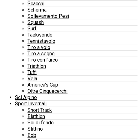
Scacchi
Scherma
Sollevamento Pesi
Squash
Surf
Taekwondo
Tennistavolo
Tiro a volo
Tiro a segno
Tiro con l’arco
Triathlon
Tuffi
Vela
America’s Cup
Oltre Cinquecerchi
Sci Alpino
Sport Invernali
Short Track
Biathlon
Sci di fondo
Slittino
Bob