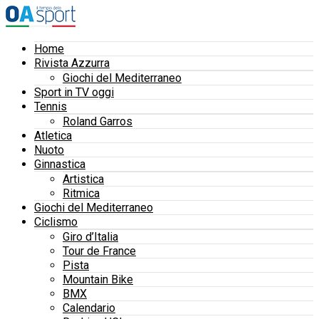
Home
Rivista Azzurra
Giochi del Mediterraneo
Sport in TV oggi
Tennis
Roland Garros
Atletica
Nuoto
Ginnastica
Artistica
Ritmica
Giochi del Mediterraneo
Ciclismo
Giro d’Italia
Tour de France
Pista
Mountain Bike
BMX
Calendario