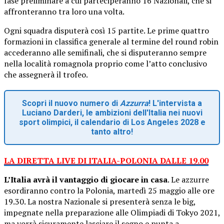
fase preliminare a cui parteciperanno 16 Nazionali, che si
affronteranno tra loro una volta.
Ogni squadra disputerà così 15 partite. Le prime quattro
formazioni in classifica generale al termine del round robin
accederanno alle semifinali, che si disputeranno sempre
nella località romagnola proprio come l’atto conclusivo
che assegnerà il trofeo.
Scopri il nuovo numero di
Azzurra
! L'intervista a
Luciano Darderi, le ambizioni dell'Italia nei nuovi
sport olimpici, il calendario di Los Angeles 2028 e
tanto altro!
LA DIRETTA LIVE DI ITALIA-POLONIA DALLE 19.00
L’Italia avrà il vantaggio di giocare in casa
. Le azzurre
esordiranno contro la Polonia, martedì 25 maggio alle ore
19.30. La nostra Nazionale si presenterà senza le big,
impegnate nella preparazione alle Olimpiadi di Tokyo 2021,
ma vorrà sicuramente lasciare il segno e punta a