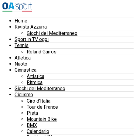
Home
Rivista Azzurra
Giochi del Mediterraneo
Sport in TV oggi
Tennis
Roland Garros
Atletica
Nuoto
Ginnastica
Artistica
Ritmica
Giochi del Mediterraneo
Ciclismo
Giro d’Italia
Tour de France
Pista
Mountain Bike
BMX
Calendario