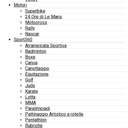
Motori
Superbike
24 Ore di Le Mans
Motocross
Rally
Nascar
Sport360
Arrampicata Sportiva
Badminton
Boxe
Canoa
Canottaggio
Equitazione
Golf
Judo
Karate
Lotta
MMA
Paralimpiadi
Pattinaggio Artistico a rotelle
Pentathlon
Rubriche