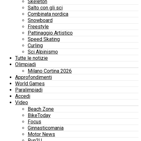
Skeleton
Salto con gli sci
Combinata nordica
Snowboard
Freestyle
Pattinaggio Artistico
Speed Skating
Curling
Sci Alpinismo
Tutte le notizie
Olimpiadi
Milano Cortina 2026
Approfondimenti
World Games
Paralimpiadi
Accedi
Video
Beach Zone
BikeToday
Focus
Ginnasticomania
Motor News
Run2U