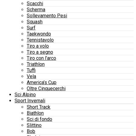
Scacchi
Scherma
Sollevamento Pesi
Squash
Surf
Taekwondo
Tennistavolo
Tiro a volo
Tiro a segno
Tiro con l’arco
Triathlon
Tuffi
Vela
America’s Cup
Oltre Cinquecerchi
Sci Alpino
Sport Invernali
Short Track
Biathlon
Sci di fondo
Slittino
Bob