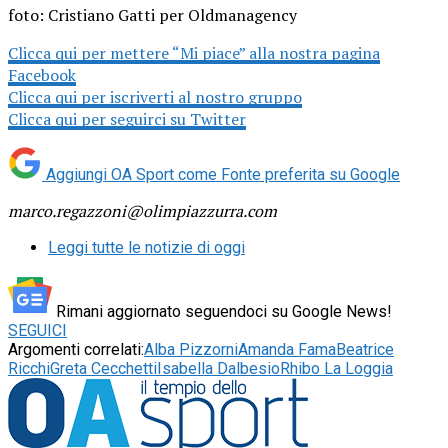
foto: Cristiano Gatti per Oldmanagency
C
licca qui per mettere “Mi piace” alla nostra pagina
Facebook
Clicca qui per iscriverti al nostro gruppo
Clicca qui per seguirci su Twitter
Aggiungi OA Sport come
Fonte preferita su Google
marco.regazzoni@olimpiazzurra.com
Leggi tutte le notizie di oggi
Rimani aggiornato seguendoci su Google News!
SEGUICI
Argomenti correlati:
Alba Pizzorni
Amanda Fama
Beatrice
Ricchi
Greta Cecchetti
Isabella Dalbesio
Rhibo La Loggia