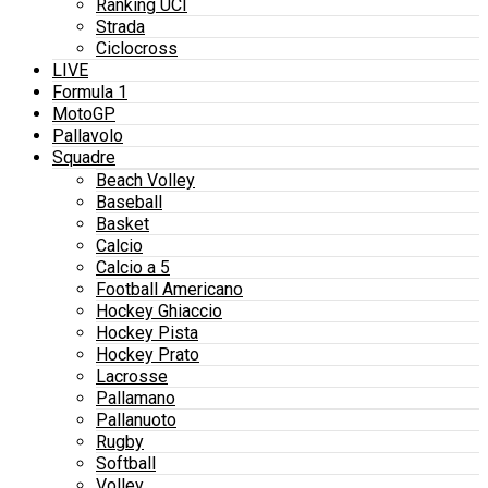
Ranking UCI
Strada
Ciclocross
LIVE
Formula 1
MotoGP
Pallavolo
Squadre
Beach Volley
Baseball
Basket
Calcio
Calcio a 5
Football Americano
Hockey Ghiaccio
Hockey Pista
Hockey Prato
Lacrosse
Pallamano
Pallanuoto
Rugby
Softball
Volley