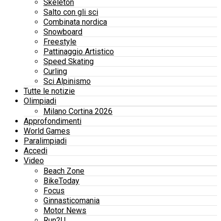
Skeleton
Salto con gli sci
Combinata nordica
Snowboard
Freestyle
Pattinaggio Artistico
Speed Skating
Curling
Sci Alpinismo
Tutte le notizie
Olimpiadi
Milano Cortina 2026
Approfondimenti
World Games
Paralimpiadi
Accedi
Video
Beach Zone
BikeToday
Focus
Ginnasticomania
Motor News
Run2U