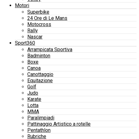
Motori
Superbike
24 Ore di Le Mans
Motocross
Rally
Nascar
Sport360
Arrampicata Sportiva
Badminton
Boxe
Canoa
Canottaggio
Equitazione
Golf
Judo
Karate
Lotta
MMA
Paralimpiadi
Pattinaggio Artistico a rotelle
Pentathlon
Rubriche