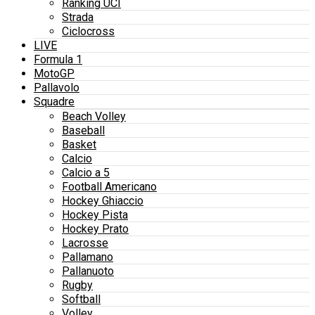
Ranking UCI
Strada
Ciclocross
LIVE
Formula 1
MotoGP
Pallavolo
Squadre
Beach Volley
Baseball
Basket
Calcio
Calcio a 5
Football Americano
Hockey Ghiaccio
Hockey Pista
Hockey Prato
Lacrosse
Pallamano
Pallanuoto
Rugby
Softball
Volley