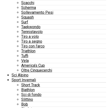
Scacchi
Scherma
Sollevamento Pesi
Squash
Surf
Taekwondo
Tennistavolo
Tiro a volo
Tiro a segno
Tiro con l’arco
Triathlon
Tuffi
Vela
America’s Cup
Oltre Cinquecerchi
Sci Alpino
Sport Invernali
Short Track
Biathlon
Sci di fondo
Slittino
Bob