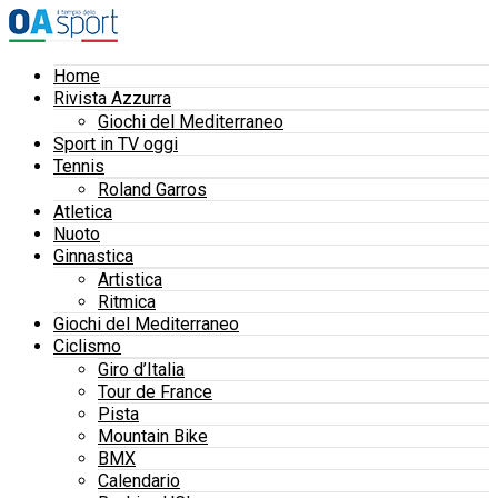
Home
Rivista Azzurra
Giochi del Mediterraneo
Sport in TV oggi
Tennis
Roland Garros
Atletica
Nuoto
Ginnastica
Artistica
Ritmica
Giochi del Mediterraneo
Ciclismo
Giro d’Italia
Tour de France
Pista
Mountain Bike
BMX
Calendario