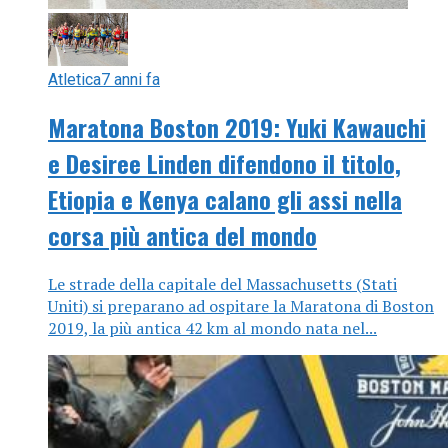
Atletica
7 anni fa
Maratona Boston 2019: Yuki Kawauchi
e Desiree Linden difendono il titolo,
Etiopia e Kenya calano gli assi nella
corsa più antica del mondo
Le strade della capitale del Massachusetts (Stati
Uniti) si preparano ad ospitare la Maratona di Boston
2019, la più antica 42 km al mondo nata nel...