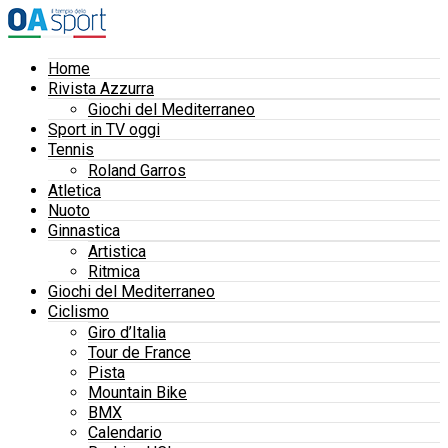
Home
Rivista Azzurra
Giochi del Mediterraneo
Sport in TV oggi
Tennis
Roland Garros
Atletica
Nuoto
Ginnastica
Artistica
Ritmica
Giochi del Mediterraneo
Ciclismo
Giro d’Italia
Tour de France
Pista
Mountain Bike
BMX
Calendario