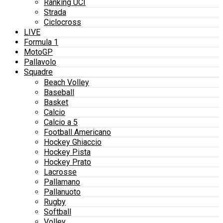
Ranking UCI
Strada
Ciclocross
LIVE
Formula 1
MotoGP
Pallavolo
Squadre
Beach Volley
Baseball
Basket
Calcio
Calcio a 5
Football Americano
Hockey Ghiaccio
Hockey Pista
Hockey Prato
Lacrosse
Pallamano
Pallanuoto
Rugby
Softball
Volley