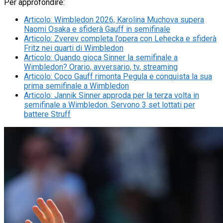
Per approfondire:
Articolo
:
Wimbledon 2026, Karolina Muchova supera
Naomi Osaka e sfiderà Gauff in semifinale
Articolo
:
Zverev completa l’opera con Lehecka e sfiderà
Fritz nei quarti di Wimbledon
Articolo
:
Quando gioca Sinner la semifinale a
Wimbledon? Orario, avversario, tv, streaming
Articolo
:
Coco Gauff rimonta Pegula e conquista la sua
prima semifinale a Wimbledon
Articolo
:
Jannik Sinner approda per la terza volta in
semifinale a Wimbledon. Servono 3 set lottati per
battere Struff