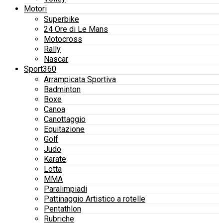
Motori
Superbike
24 Ore di Le Mans
Motocross
Rally
Nascar
Sport360
Arrampicata Sportiva
Badminton
Boxe
Canoa
Canottaggio
Equitazione
Golf
Judo
Karate
Lotta
MMA
Paralimpiadi
Pattinaggio Artistico a rotelle
Pentathlon
Rubriche