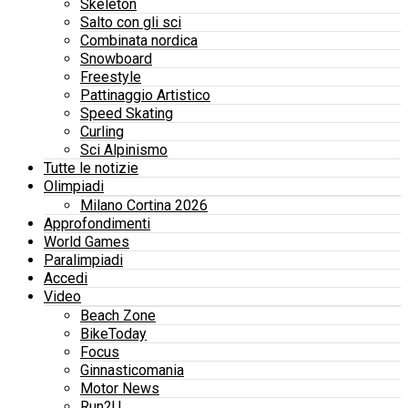
Skeleton
Salto con gli sci
Combinata nordica
Snowboard
Freestyle
Pattinaggio Artistico
Speed Skating
Curling
Sci Alpinismo
Tutte le notizie
Olimpiadi
Milano Cortina 2026
Approfondimenti
World Games
Paralimpiadi
Accedi
Video
Beach Zone
BikeToday
Focus
Ginnasticomania
Motor News
Run2U