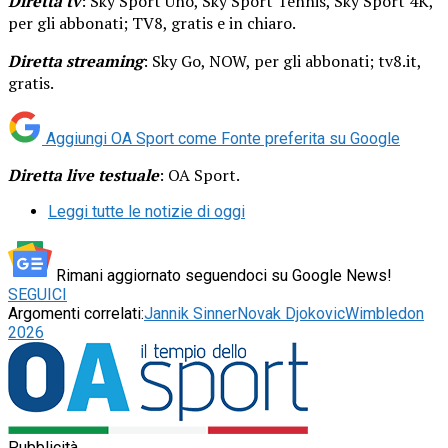
Diretta tv
: Sky Sport Uno, Sky Sport Tennis, Sky Sport 4K,
per gli abbonati; TV8, gratis e in chiaro.
Diretta streaming
: Sky Go, NOW, per gli abbonati; tv8.it,
gratis.
Aggiungi OA Sport come
Fonte preferita su Google
Diretta live testuale
: OA Sport.
Leggi tutte le notizie di oggi
Rimani aggiornato seguendoci su Google News!
SEGUICI
Argomenti correlati:
Jannik Sinner
Novak Djokovic
Wimbledon
2026
Pubblicità