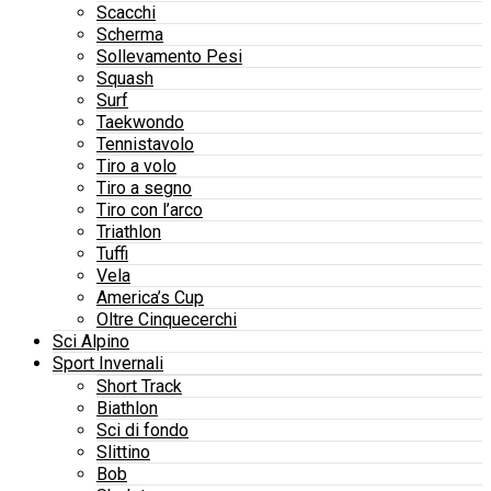
Scacchi
Scherma
Sollevamento Pesi
Squash
Surf
Taekwondo
Tennistavolo
Tiro a volo
Tiro a segno
Tiro con l’arco
Triathlon
Tuffi
Vela
America’s Cup
Oltre Cinquecerchi
Sci Alpino
Sport Invernali
Short Track
Biathlon
Sci di fondo
Slittino
Bob