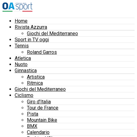
Home
Rivista Azzurra
Giochi del Mediterraneo
Sport in TV oggi
Tennis
Roland Garros
Atletica
Nuoto
Ginnastica
Artistica
Ritmica
Giochi del Mediterraneo
Ciclismo
Giro d’Italia
Tour de France
Pista
Mountain Bike
BMX
Calendario