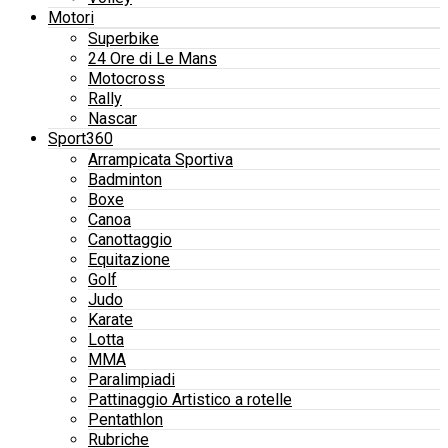
Motori
Superbike
24 Ore di Le Mans
Motocross
Rally
Nascar
Sport360
Arrampicata Sportiva
Badminton
Boxe
Canoa
Canottaggio
Equitazione
Golf
Judo
Karate
Lotta
MMA
Paralimpiadi
Pattinaggio Artistico a rotelle
Pentathlon
Rubriche