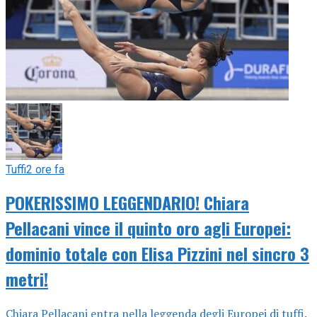
Tuffi
2 ore fa
POKERISSIMO LEGGENDARIO! Chiara
Pellacani vince il quinto oro agli Europei:
dominio totale con Elisa Pizzini nel sincro 3
metri!
Chiara Pellacani entra nella leggenda degli Europei di tuffi.