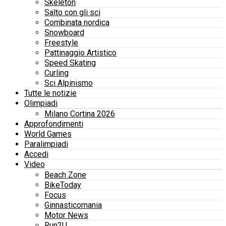
Skeleton
Salto con gli sci
Combinata nordica
Snowboard
Freestyle
Pattinaggio Artistico
Speed Skating
Curling
Sci Alpinismo
Tutte le notizie
Olimpiadi
Milano Cortina 2026
Approfondimenti
World Games
Paralimpiadi
Accedi
Video
Beach Zone
BikeToday
Focus
Ginnasticomania
Motor News
Run2U