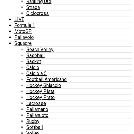
Ranking UCI
Strada
Ciclocross
LIVE
Formula 1
MotoGP
Pallavolo
Squadre
Beach Volley
Baseball
Basket
Calcio
Calcio a 5
Football Americano
Hockey Ghiaccio
Hockey Pista
Hockey Prato
Lacrosse
Pallamano
Pallanuoto
Rugby
Softball
Volley