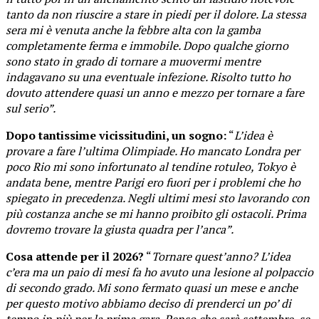
tanto da non riuscire a stare in piedi per il dolore. La stessa
sera mi è venuta anche la febbre alta con la gamba
completamente ferma e immobile. Dopo qualche giorno
sono stato in grado di tornare a muovermi mentre
indagavano su una eventuale infezione. Risolto tutto ho
dovuto attendere quasi un anno e mezzo per tornare a fare
sul serio”.
Dopo tantissime vicissitudini, un sogno:
“
L’idea è
provare a fare l’ultima Olimpiade. Ho mancato Londra per
poco Rio mi sono infortunato al tendine rotuleo, Tokyo è
andata bene, mentre Parigi ero fuori per i problemi che ho
spiegato in precedenza. Negli ultimi mesi sto lavorando con
più costanza anche se mi hanno proibito gli ostacoli. Prima
dovremo trovare la giusta quadra per l’anca”.
Cosa attende per il 2026?
“
Tornare quest’anno? L’idea
c’era ma un paio di mesi fa ho avuto una lesione al polpaccio
di secondo grado. Mi sono fermato quasi un mese e anche
per questo motivo abbiamo deciso di prenderci un po’ di
tempo in più per la prima gara. Penso che sarà settembre, se