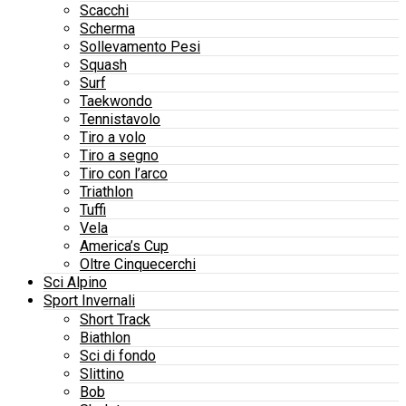
Scacchi
Scherma
Sollevamento Pesi
Squash
Surf
Taekwondo
Tennistavolo
Tiro a volo
Tiro a segno
Tiro con l’arco
Triathlon
Tuffi
Vela
America’s Cup
Oltre Cinquecerchi
Sci Alpino
Sport Invernali
Short Track
Biathlon
Sci di fondo
Slittino
Bob