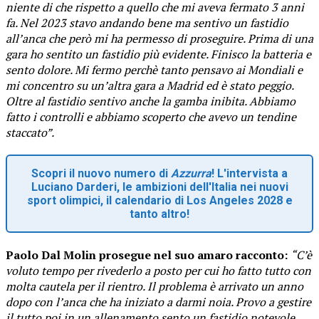
niente di che rispetto a quello che mi aveva fermato 3 anni
fa. Nel 2023 stavo andando bene ma sentivo un fastidio
all’anca che però mi ha permesso di proseguire. Prima di una
gara ho sentito un fastidio più evidente. Finisco la batteria e
sento dolore. Mi fermo perchè tanto pensavo ai Mondiali e
mi concentro su un’altra gara a Madrid ed è stato peggio.
Oltre al fastidio sentivo anche la gamba inibita. Abbiamo
fatto i controlli e abbiamo scoperto che avevo un tendine
staccato”.
Scopri il nuovo numero di
Azzurra
! L'intervista a
Luciano Darderi, le ambizioni dell'Italia nei nuovi
sport olimpici, il calendario di Los Angeles 2028 e
tanto altro!
Paolo Dal Molin prosegue nel suo amaro racconto:
“C’è
voluto tempo per rivederlo a posto per cui ho fatto tutto con
molta cautela per il rientro. Il problema è arrivato un anno
dopo con l’anca che ha iniziato a darmi noia. Provo a gestire
il tutto poi in un allenamento sento un fastidio notevole