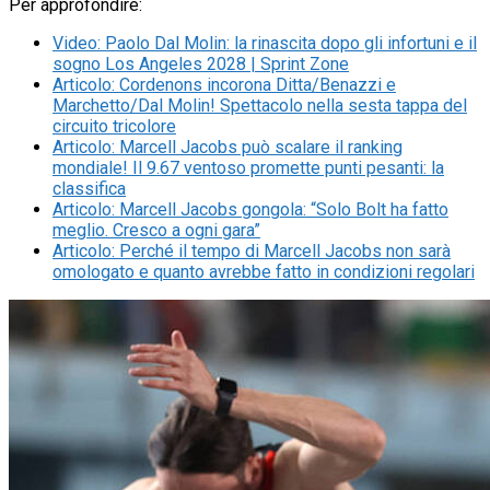
Per approfondire:
Video
:
Paolo Dal Molin: la rinascita dopo gli infortuni e il
sogno Los Angeles 2028 | Sprint Zone
Articolo
:
Cordenons incorona Ditta/Benazzi e
Marchetto/Dal Molin! Spettacolo nella sesta tappa del
circuito tricolore
Articolo
:
Marcell Jacobs può scalare il ranking
mondiale! Il 9.67 ventoso promette punti pesanti: la
classifica
Articolo
:
Marcell Jacobs gongola: “Solo Bolt ha fatto
meglio. Cresco a ogni gara”
Articolo
:
Perché il tempo di Marcell Jacobs non sarà
omologato e quanto avrebbe fatto in condizioni regolari