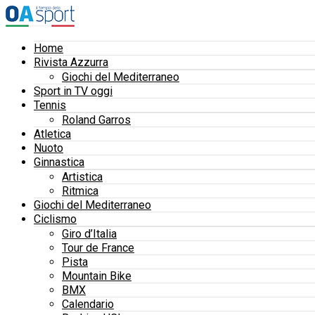
Home
Rivista Azzurra
Giochi del Mediterraneo
Sport in TV oggi
Tennis
Roland Garros
Atletica
Nuoto
Ginnastica
Artistica
Ritmica
Giochi del Mediterraneo
Ciclismo
Giro d’Italia
Tour de France
Pista
Mountain Bike
BMX
Calendario