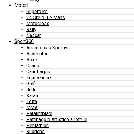
Motori
Superbike
24 Ore di Le Mans
Motocross
Rally
Nascar
Sport360
Arrampicata Sportiva
Badminton
Boxe
Canoa
Canottaggio
Equitazione
Golf
Judo
Karate
Lotta
MMA
Paralimpiadi
Pattinaggio Artistico a rotelle
Pentathlon
Rubriche