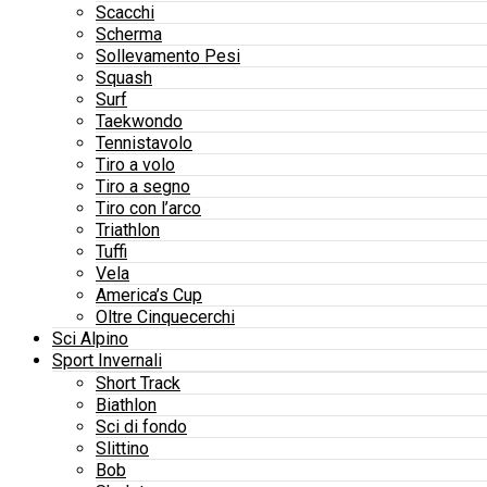
Scacchi
Scherma
Sollevamento Pesi
Squash
Surf
Taekwondo
Tennistavolo
Tiro a volo
Tiro a segno
Tiro con l’arco
Triathlon
Tuffi
Vela
America’s Cup
Oltre Cinquecerchi
Sci Alpino
Sport Invernali
Short Track
Biathlon
Sci di fondo
Slittino
Bob