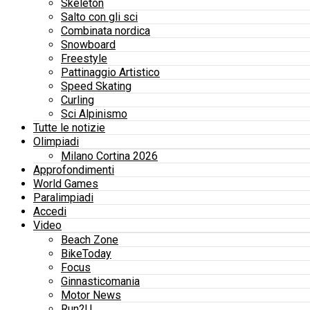
Skeleton
Salto con gli sci
Combinata nordica
Snowboard
Freestyle
Pattinaggio Artistico
Speed Skating
Curling
Sci Alpinismo
Tutte le notizie
Olimpiadi
Milano Cortina 2026
Approfondimenti
World Games
Paralimpiadi
Accedi
Video
Beach Zone
BikeToday
Focus
Ginnasticomania
Motor News
Run2U