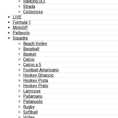
Ranking UCI
Strada
Ciclocross
LIVE
Formula 1
MotoGP
Pallavolo
Squadre
Beach Volley
Baseball
Basket
Calcio
Calcio a 5
Football Americano
Hockey Ghiaccio
Hockey Pista
Hockey Prato
Lacrosse
Pallamano
Pallanuoto
Rugby
Softball
Volley