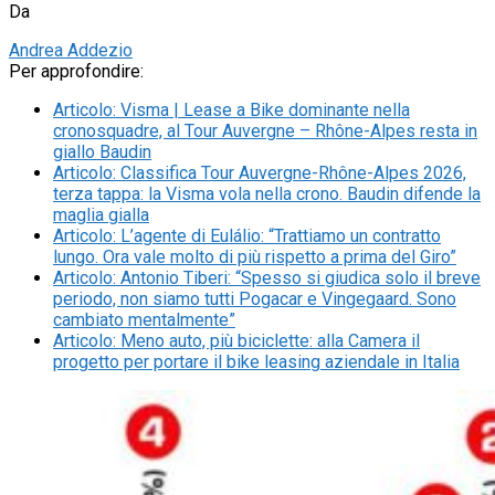
Da
Andrea Addezio
Per approfondire:
Articolo
:
Visma | Lease a Bike dominante nella
cronosquadre, al Tour Auvergne – Rhône-Alpes resta in
giallo Baudin
Articolo
:
Classifica Tour Auvergne-Rhône-Alpes 2026,
terza tappa: la Visma vola nella crono. Baudin difende la
maglia gialla
Articolo
:
L’agente di Eulálio: “Trattiamo un contratto
lungo. Ora vale molto di più rispetto a prima del Giro”
Articolo
:
Antonio Tiberi: “Spesso si giudica solo il breve
periodo, non siamo tutti Pogacar e Vingegaard. Sono
cambiato mentalmente”
Articolo
:
Meno auto, più biciclette: alla Camera il
progetto per portare il bike leasing aziendale in Italia