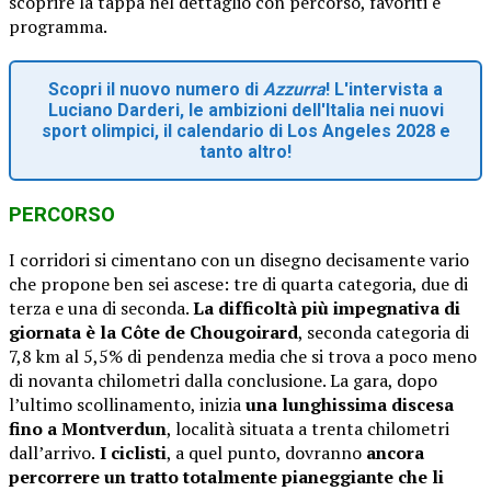
scoprire la tappa nel dettaglio con percorso, favoriti e
programma.
Scopri il nuovo numero di
Azzurra
! L'intervista a
Luciano Darderi, le ambizioni dell'Italia nei nuovi
sport olimpici, il calendario di Los Angeles 2028 e
tanto altro!
PERCORSO
I corridori si cimentano con un disegno decisamente vario
che propone ben sei ascese: tre di quarta categoria, due di
terza e una di seconda.
La difficoltà più impegnativa di
giornata è la Côte de Chougoirard
, seconda categoria di
7,8 km al 5,5% di pendenza media che si trova a poco meno
di novanta chilometri dalla conclusione. La gara, dopo
l’ultimo scollinamento, inizia
una lunghissima discesa
fino a Montverdun
, località situata a trenta chilometri
dall’arrivo.
I ciclisti
, a quel punto, dovranno
ancora
percorrere un tratto totalmente pianeggiante che li