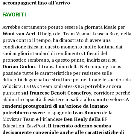
accompagnerà fino all’arrivo
FAVORITI
Avrebbe certamente potuto essere la giornata ideale per
Wout van Aert
. Il belga del Team Visma | Lease a Bike, nella
prova contro il tempo, ha dimostrato di avere una
condizione fisica in questo momento molto lontana dai
suoi migliori standard di rendimento. I favori del
pronostico sembrano, a questo punto, indirizzarsi su
Dorian Godon
. Il transalpino della Netcompany Ineos
possiede tutte le caratteristiche per resistere sulle
difficoltà di giornata e sfruttare poi nel finale le sue doti da
velocista. La UAE Team Emirates-XRG potrebbe ancora
puntare
sul francese Benoit Cosnefroy
, corridore perché
abbina la capacità di esistere in salita allo spunto veloce.
A
rendersi protagonisti di un’azione da lontano
potrebbero essere
lo spagnolo
Ivan Romeo
della
Movistar Team
e
l’irlandese
Ben Healy della
EF
Education-EasyPost.
Il tracciato odierno sembra
decisamente congeniale anche alle caratteristiche di