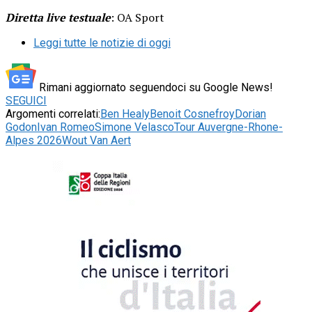
Diretta live testuale
: OA Sport
Leggi tutte le notizie di oggi
Rimani aggiornato seguendoci su Google News!
SEGUICI
Argomenti correlati:
Ben Healy
Benoit Cosnefroy
Dorian
Godon
Ivan Romeo
Simone Velasco
Tour Auvergne-Rhone-
Alpes 2026
Wout Van Aert