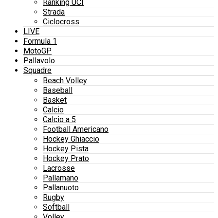
Ranking UCI
Strada
Ciclocross
LIVE
Formula 1
MotoGP
Pallavolo
Squadre
Beach Volley
Baseball
Basket
Calcio
Calcio a 5
Football Americano
Hockey Ghiaccio
Hockey Pista
Hockey Prato
Lacrosse
Pallamano
Pallanuoto
Rugby
Softball
Volley