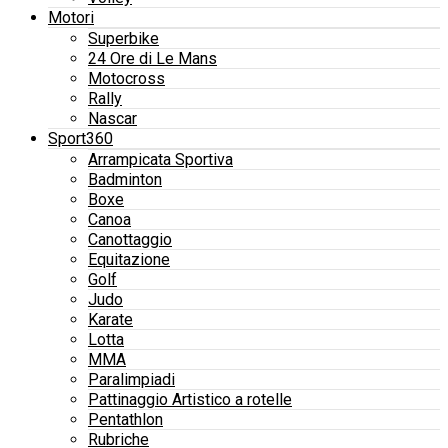
Motori
Superbike
24 Ore di Le Mans
Motocross
Rally
Nascar
Sport360
Arrampicata Sportiva
Badminton
Boxe
Canoa
Canottaggio
Equitazione
Golf
Judo
Karate
Lotta
MMA
Paralimpiadi
Pattinaggio Artistico a rotelle
Pentathlon
Rubriche