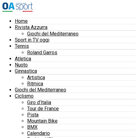
Home
Rivista Azzurra
Giochi del Mediterraneo
Sport in TV oggi
Tennis
Roland Garros
Atletica
Nuoto
Ginnastica
Artistica
Ritmica
Giochi del Mediterraneo
Ciclismo
Giro d’Italia
Tour de France
Pista
Mountain Bike
BMX
Calendario