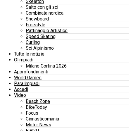
Skeleton
Salto con gli sci
Combinata nordica
Snowboard
Freestyle
Pattinaggio Artistico
Speed Skating
Curling
Sci Alpinismo
Tutte le notizie
Olimpiadi
Milano Cortina 2026
Approfondimenti
World Games
Paralimpiadi
Accedi
Video
Beach Zone
BikeToday
Focus
Ginnasticomania
Motor News
Run2U