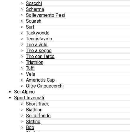
Scacchi
Scherma
Sollevamento Pesi
Squash
Surf
Taekwondo
Tennistavolo
Tiro a volo
Tiro a segno
Tiro con l’arco
Triathlon
Tuffi
Vela
America’s Cup
Oltre Cinquecerchi
Sci Alpino
Sport Invernali
Short Track
Biathlon
Sci di fondo
Slittino
Bob