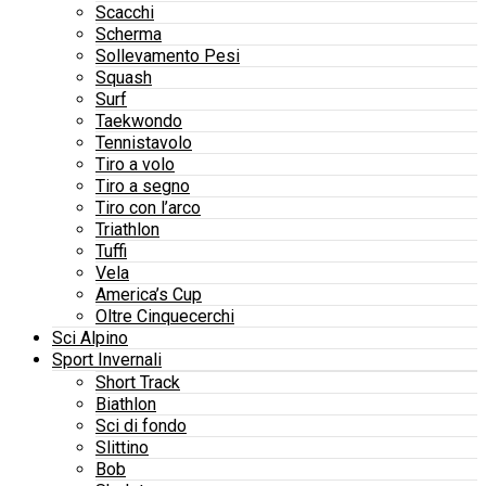
Scacchi
Scherma
Sollevamento Pesi
Squash
Surf
Taekwondo
Tennistavolo
Tiro a volo
Tiro a segno
Tiro con l’arco
Triathlon
Tuffi
Vela
America’s Cup
Oltre Cinquecerchi
Sci Alpino
Sport Invernali
Short Track
Biathlon
Sci di fondo
Slittino
Bob