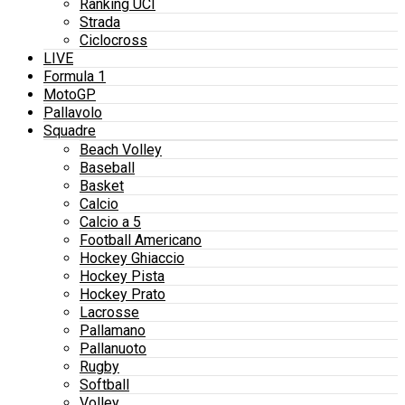
Ranking UCI
Strada
Ciclocross
LIVE
Formula 1
MotoGP
Pallavolo
Squadre
Beach Volley
Baseball
Basket
Calcio
Calcio a 5
Football Americano
Hockey Ghiaccio
Hockey Pista
Hockey Prato
Lacrosse
Pallamano
Pallanuoto
Rugby
Softball
Volley