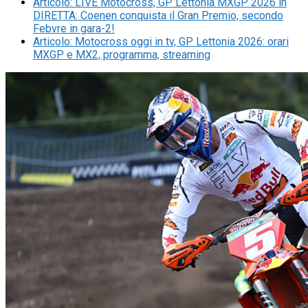
Articolo
:
LIVE Motocross, GP Lettonia MXGP 2026 in
DIRETTA: Coenen conquista il Gran Premio, secondo
Febvre in gara-2!
Articolo
:
Motocross oggi in tv, GP Lettonia 2026: orari
MXGP e MX2, programma, streaming