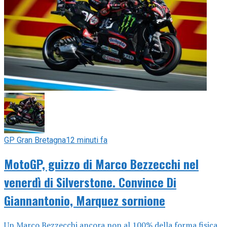
GP Gran Bretagna
12 minuti fa
MotoGP, guizzo di Marco Bezzecchi nel
venerdì di Silverstone. Convince Di
Giannantonio, Marquez sornione
Un Marco Bezzecchi ancora non al 100% della forma fisica