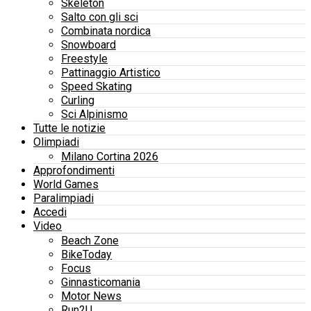
Skeleton
Salto con gli sci
Combinata nordica
Snowboard
Freestyle
Pattinaggio Artistico
Speed Skating
Curling
Sci Alpinismo
Tutte le notizie
Olimpiadi
Milano Cortina 2026
Approfondimenti
World Games
Paralimpiadi
Accedi
Video
Beach Zone
BikeToday
Focus
Ginnasticomania
Motor News
Run2U