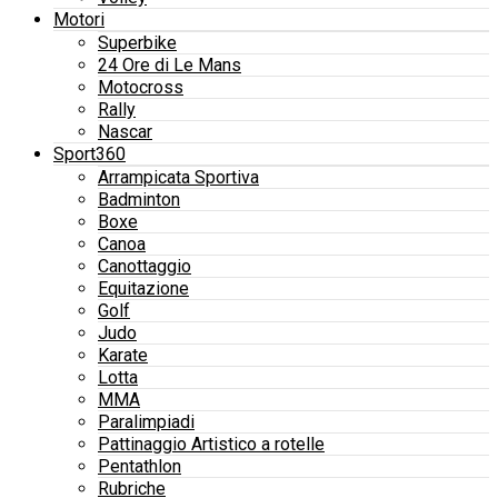
Motori
Superbike
24 Ore di Le Mans
Motocross
Rally
Nascar
Sport360
Arrampicata Sportiva
Badminton
Boxe
Canoa
Canottaggio
Equitazione
Golf
Judo
Karate
Lotta
MMA
Paralimpiadi
Pattinaggio Artistico a rotelle
Pentathlon
Rubriche