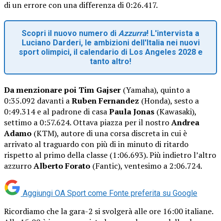
di un errore con una differenza di 0:26.417.
Scopri il nuovo numero di
Azzurra
! L'intervista a
Luciano Darderi, le ambizioni dell'Italia nei nuovi
sport olimpici, il calendario di Los Angeles 2028 e
tanto altro!
Da menzionare poi Tim Gajser
(Yamaha), quinto a
0:35.092 davanti a
Ruben Fernandez
(Honda), sesto a
0:49.314 e al padrone di casa
Paula Jonas
(Kawasaki),
settimo a 0:57.624.
Ottava piazza per il nostro
Andrea
Adamo
(KTM), autore di una corsa discreta in cui è
arrivato al traguardo con più di in minuto di ritardo
rispetto al primo della classe (1:06.693). Più indietro l’altro
azzurro
Alberto Forato
(Fantic), ventesimo a 2:06.724.
Aggiungi OA Sport come
Fonte preferita su Google
Ricordiamo che la gara-2 si svolgerà alle ore 16:00 italiane.