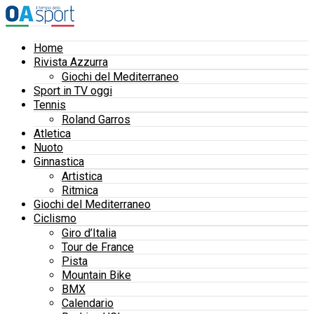
Home
Rivista Azzurra
Giochi del Mediterraneo
Sport in TV oggi
Tennis
Roland Garros
Atletica
Nuoto
Ginnastica
Artistica
Ritmica
Giochi del Mediterraneo
Ciclismo
Giro d’Italia
Tour de France
Pista
Mountain Bike
BMX
Calendario