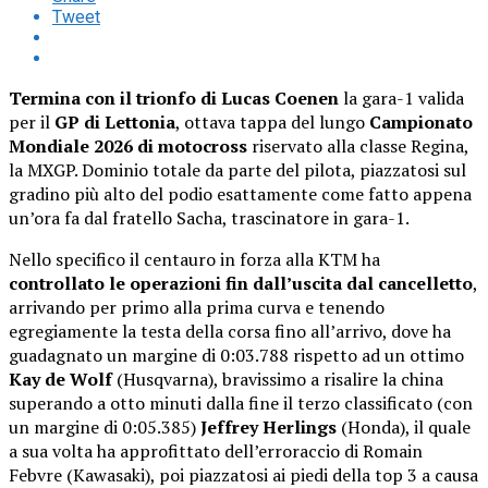
Tweet
Termina con il trionfo di Lucas Coenen
la gara-1 valida
per il
GP di Lettonia
, ottava tappa del lungo
Campionato
Mondiale 2026 di motocross
riservato alla classe Regina,
la MXGP. Dominio totale da parte del pilota, piazzatosi sul
gradino più alto del podio esattamente come fatto appena
un’ora fa dal fratello Sacha, trascinatore in gara-1.
Nello specifico il centauro in forza alla KTM ha
controllato le operazioni fin dall’uscita dal cancelletto
,
arrivando per primo alla prima curva e tenendo
egregiamente la testa della corsa fino all’arrivo, dove ha
guadagnato un margine di 0:03.788 rispetto ad un ottimo
Kay de Wolf
(Husqvarna), bravissimo a risalire la china
superando a otto minuti dalla fine il terzo classificato (con
un margine di 0:05.385)
Jeffrey Herlings
(Honda), il quale
a sua volta ha approfittato dell’erroraccio di Romain
Febvre (Kawasaki), poi piazzatosi ai piedi della top 3 a causa