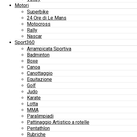
Motori
Superbike
24 Ore di Le Mans
Motocross
Rally
Nascar
Sport360
Arrampicata Sportiva
Badminton
Boxe
Canoa
Canottaggio
Equitazione
Golf
Judo
Karate
Lotta
MMA
Paralimpiadi
Pattinaggio Artistico a rotelle
Pentathlon
Rubriche