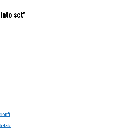
uinto set”
rionfi
letale