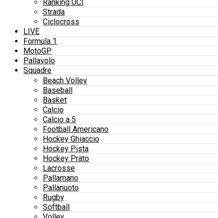
Ranking UCI
Strada
Ciclocross
LIVE
Formula 1
MotoGP
Pallavolo
Squadre
Beach Volley
Baseball
Basket
Calcio
Calcio a 5
Football Americano
Hockey Ghiaccio
Hockey Pista
Hockey Prato
Lacrosse
Pallamano
Pallanuoto
Rugby
Softball
Volley