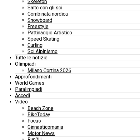
Skeleton
Salto con gli sci
Combinata nordica
Snowboard
Freestyle
Pattinaggio Artistico
Speed Skating
Curling
Sci Alpinismo
Tutte le notizie
Olimpiadi
Milano Cortina 2026
Approfondimenti
World Games
Paralimpiadi
Accedi
Video
Beach Zone
BikeToday
Focus
Ginnasticomania
Motor News
Run2U