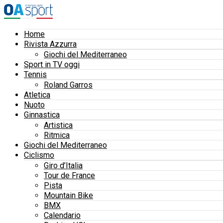
Home
Rivista Azzurra
Giochi del Mediterraneo
Sport in TV oggi
Tennis
Roland Garros
Atletica
Nuoto
Ginnastica
Artistica
Ritmica
Giochi del Mediterraneo
Ciclismo
Giro d’Italia
Tour de France
Pista
Mountain Bike
BMX
Calendario