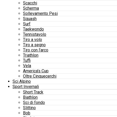
Scacchi
Scherma
Sollevamento Pesi
Squash
Surf
Taekwondo
Tennistavolo
Tiro a volo
Tiro a segno
Tiro con l’arco
Triathlon
Tuffi
Vela
America’s Cup
Oltre Cinquecerchi
Sci Alpino
Sport Invernali
Short Track
Biathlon
Sci di fondo
Slittino
Bob