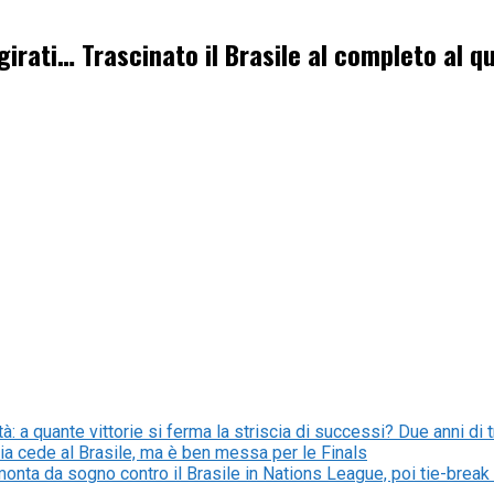
 girati… Trascinato il Brasile al completo al q
tà: a quante vittorie si ferma la striscia di successi? Due anni di t
lia cede al Brasile, ma è ben messa per le Finals
imonta da sogno contro il Brasile in Nations League, poi tie-break 