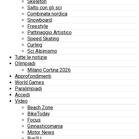
Skeleton
Salto con gli sci
Combinata nordica
Snowboard
Freestyle
Pattinaggio Artistico
Speed Skating
Curling
Sci Alpinismo
Tutte le notizie
Olimpiadi
Milano Cortina 2026
Approfondimenti
World Games
Paralimpiadi
Accedi
Video
Beach Zone
BikeToday
Focus
Ginnasticomania
Motor News
Run2U