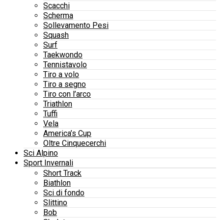
Scacchi
Scherma
Sollevamento Pesi
Squash
Surf
Taekwondo
Tennistavolo
Tiro a volo
Tiro a segno
Tiro con l’arco
Triathlon
Tuffi
Vela
America’s Cup
Oltre Cinquecerchi
Sci Alpino
Sport Invernali
Short Track
Biathlon
Sci di fondo
Slittino
Bob