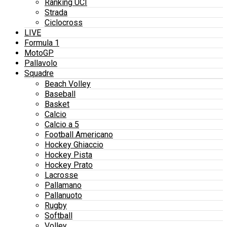
Ranking UCI
Strada
Ciclocross
LIVE
Formula 1
MotoGP
Pallavolo
Squadre
Beach Volley
Baseball
Basket
Calcio
Calcio a 5
Football Americano
Hockey Ghiaccio
Hockey Pista
Hockey Prato
Lacrosse
Pallamano
Pallanuoto
Rugby
Softball
Volley