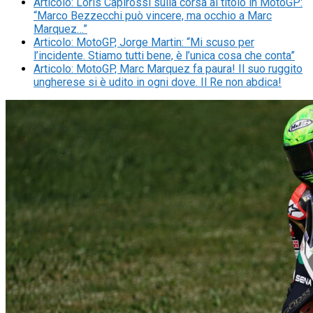
Articolo
:
Loris Capirossi sulla corsa al titolo in MotoGP:
“Marco Bezzecchi può vincere, ma occhio a Marc
Marquez…”
Articolo
:
MotoGP, Jorge Martin: “Mi scuso per
l’incidente. Stiamo tutti bene, è l’unica cosa che conta”
Articolo
:
MotoGP, Marc Marquez fa paura! Il suo ruggito
ungherese si è udito in ogni dove. Il Re non abdica!