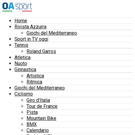
Home
Rivista Azzurra
Giochi del Mediterraneo
Sport in TV oggi
Tennis
Roland Garros
Atletica
Nuoto
Ginnastica
Artistica
Ritmica
Giochi del Mediterraneo
Ciclismo
Giro d’Italia
Tour de France
Pista
Mountain Bike
BMX
Calendario