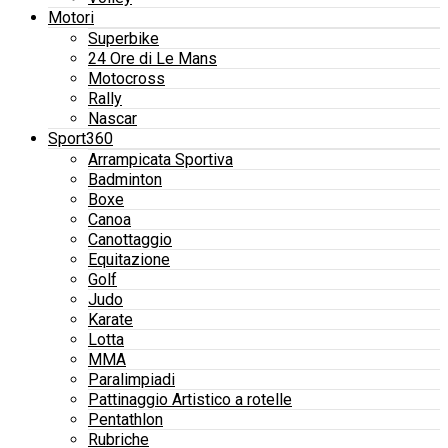
Motori
Superbike
24 Ore di Le Mans
Motocross
Rally
Nascar
Sport360
Arrampicata Sportiva
Badminton
Boxe
Canoa
Canottaggio
Equitazione
Golf
Judo
Karate
Lotta
MMA
Paralimpiadi
Pattinaggio Artistico a rotelle
Pentathlon
Rubriche