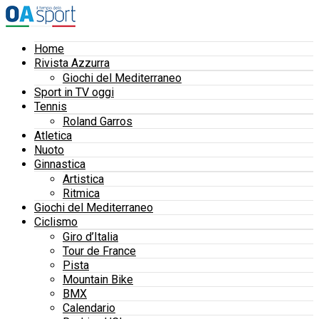
Home
Rivista Azzurra
Giochi del Mediterraneo
Sport in TV oggi
Tennis
Roland Garros
Atletica
Nuoto
Ginnastica
Artistica
Ritmica
Giochi del Mediterraneo
Ciclismo
Giro d’Italia
Tour de France
Pista
Mountain Bike
BMX
Calendario