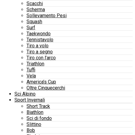
Scacchi
Scherma
Sollevamento Pesi
Squash
Surf
Taekwondo
Tennistavolo
Tiro a volo
Tiro a segno
Tiro con l’arco
Triathlon
Tuffi
Vela
America’s Cup
Oltre Cinquecerchi
Sci Alpino
Sport Invernali
Short Track
Biathlon
Sci di fondo
Slittino
Bob