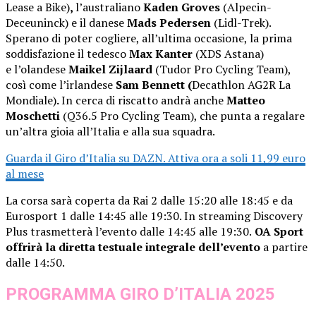
Lease a Bike)
,
l’australiano
Kaden Groves
(Alpecin-
Deceuninck) e il danese
Mads Pedersen
(Lidl-Trek).
Sperano di poter cogliere, all’ultima occasione, la prima
soddisfazione il tedesco
Max Kanter
(XDS Astana)
e l’olandese
Maikel Zijlaard
(Tudor Pro Cycling Team),
così come l’irlandese
Sam Bennett (
Decathlon AG2R La
Mondiale)
.
In cerca di riscatto andrà anche
Matteo
Moschetti
(Q36.5 Pro Cycling Team), che punta a regalare
un’altra gioia all’Italia e alla sua squadra.
Guarda il Giro d’Italia su DAZN. Attiva ora a soli 11,99 euro
al mese
La corsa sarà coperta da Rai 2 dalle 15:20 alle 18:45 e da
Eurosport 1 dalle 14:45 alle 19:30. In streaming Discovery
Plus trasmetterà l’evento dalle 14:45 alle 19:30.
OA Sport
offrirà la diretta testuale integrale dell’evento
a partire
dalle 14:50.
PROGRAMMA GIRO D’ITALIA 2025