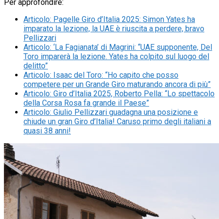
Per approfondire:
Articolo
:
Pagelle Giro d’Italia 2025: Simon Yates ha
imparato la lezione, la UAE è riuscita a perdere, bravo
Pellizzari
Articolo
:
‘La Fagianata’ di Magrini: “UAE supponente, Del
Toro imparerà la lezione. Yates ha colpito sul luogo del
delitto”
Articolo
:
Isaac del Toro: “Ho capito che posso
competere per un Grande Giro maturando ancora di più”
Articolo
:
Giro d’Italia 2025, Roberto Pella: “Lo spettacolo
della Corsa Rosa fa grande il Paese”
Articolo
:
Giulio Pellizzari guadagna una posizione e
chiude un gran Giro d’Italia! Caruso primo degli italiani a
quasi 38 anni!