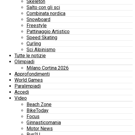
Skeleton
Salto con gli sci
Combinata nordica
Snowboard
Freestyle
Pattinaggio Artistico
Speed Skating
Curling
Sci Alpinismo
Tutte le notizie
Olimpiadi
Milano Cortina 2026
Approfondimenti
World Games
Paralimpiadi
Accedi
Video
Beach Zone
BikeToday
Focus
Ginnasticomania
Motor News
Run2U