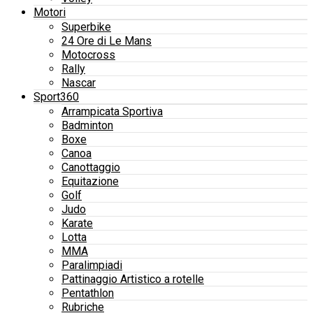
Motori
Superbike
24 Ore di Le Mans
Motocross
Rally
Nascar
Sport360
Arrampicata Sportiva
Badminton
Boxe
Canoa
Canottaggio
Equitazione
Golf
Judo
Karate
Lotta
MMA
Paralimpiadi
Pattinaggio Artistico a rotelle
Pentathlon
Rubriche