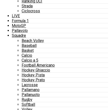
Ranking UCI
Strada
Ciclocross
LIVE
Formula 1
MotoGP
Pallavolo
Squadre
Beach Volley
Baseball
Basket
Calcio
Calcio a 5
Football Americano
Hockey Ghiaccio
Hockey Pista
Hockey Prato
Lacrosse
Pallamano
Pallanuoto
Rugby
Softball
Volley