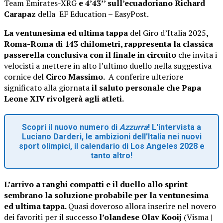
Team Emirates-XRG
e 4’43’’ sull’ecuadoriano Richard
Carapaz
della EF Education – EasyPost.
La ventunesima ed ultima tappa
del Giro d’Italia 2025
,
Roma-Roma di 143 chilometri, rappresenta la classica
passerella conclusiva con il finale in circuito
che invita i
velocisti a mettere in alto l’ultimo duello nella suggestiva
cornice del
Circo Massimo.
A conferire ulteriore
significato alla giornata
il saluto personale che Papa
Leone XIV rivolgerà agli atleti.
Scopri il nuovo numero di
Azzurra
! L'intervista a
Luciano Darderi, le ambizioni dell'Italia nei nuovi
sport olimpici, il calendario di Los Angeles 2028 e
tanto altro!
L’arrivo a ranghi compatti e il duello allo sprint
sembrano la soluzione probabile per la ventunesima
ed ultima tappa.
Quasi doveroso allora inserire nel novero
dei favoriti per il successo
l’olandese Olav Kooij
(Visma |