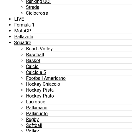
Ranking UCI
Strada
Ciclocross
LIVE
Formula 1
MotoGP
Pallavolo
Squadre
Beach Volley
Baseball
Basket
Calcio
Calcio a 5
Football Americano
Hockey Ghiaccio
Hockey Pista
Hockey Prato
Lacrosse
Pallamano
Pallanuoto
Rugby
Softball
Volley