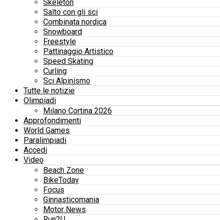
Skeleton
Salto con gli sci
Combinata nordica
Snowboard
Freestyle
Pattinaggio Artistico
Speed Skating
Curling
Sci Alpinismo
Tutte le notizie
Olimpiadi
Milano Cortina 2026
Approfondimenti
World Games
Paralimpiadi
Accedi
Video
Beach Zone
BikeToday
Focus
Ginnasticomania
Motor News
Run2U