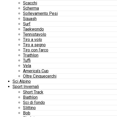
Scacchi
Scherma
Sollevamento Pesi
Squash
Surf
Taekwondo
Tennistavolo
Tiro a volo
Tiro a segno
Tiro con l’arco
Triathlon
Tuffi
Vela
America’s Cup
Oltre Cinquecerchi
Sci Alpino
Sport Invernali
Short Track
Biathlon
Sci di fondo
Slittino
Bob