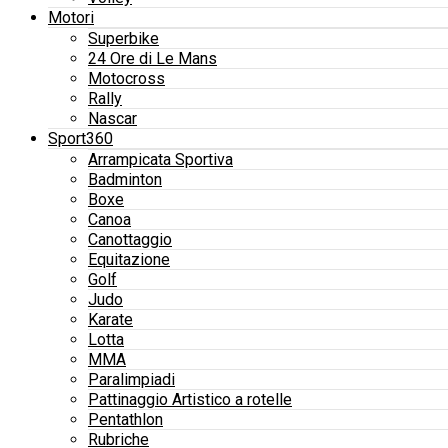
Motori
Superbike
24 Ore di Le Mans
Motocross
Rally
Nascar
Sport360
Arrampicata Sportiva
Badminton
Boxe
Canoa
Canottaggio
Equitazione
Golf
Judo
Karate
Lotta
MMA
Paralimpiadi
Pattinaggio Artistico a rotelle
Pentathlon
Rubriche