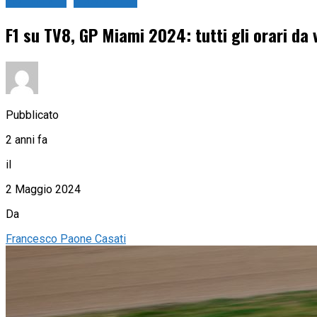
Formula 1
Sport in tv
F1 su TV8, GP Miami 2024: tutti gli orari d
Pubblicato
2 anni fa
il
2 Maggio 2024
Da
Francesco Paone Casati