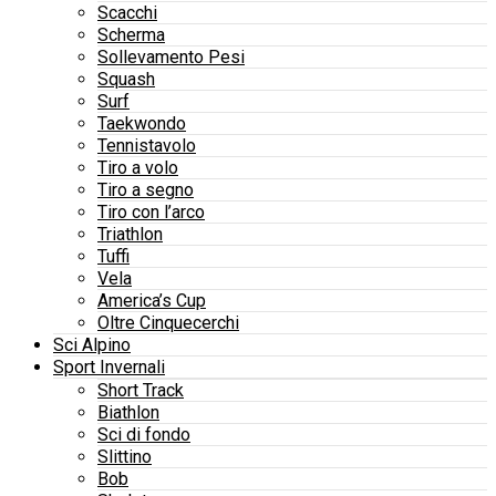
Scacchi
Scherma
Sollevamento Pesi
Squash
Surf
Taekwondo
Tennistavolo
Tiro a volo
Tiro a segno
Tiro con l’arco
Triathlon
Tuffi
Vela
America’s Cup
Oltre Cinquecerchi
Sci Alpino
Sport Invernali
Short Track
Biathlon
Sci di fondo
Slittino
Bob