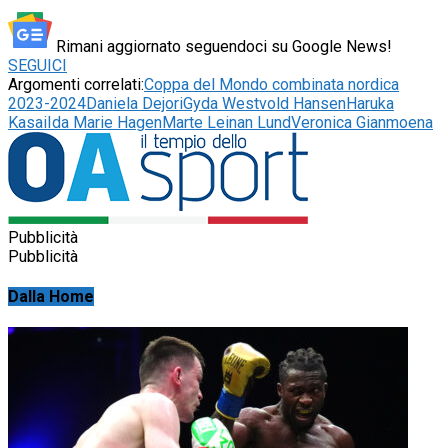
Rimani aggiornato seguendoci su Google News!
SEGUICI
Argomenti correlati:
Coppa del Mondo combinata nordica
2023-2024
Daniela Dejori
Gyda Westvold Hansen
Haruka
Kasai
Ida Marie Hagen
Marte Leinan Lund
Veronica Gianmoena
Pubblicità
Pubblicità
Dalla Home