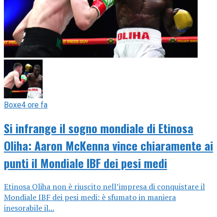
Boxe
4 ore fa
Si infrange il sogno mondiale di Etinosa
Oliha: Aaron McKenna vince chiaramente ai
punti il Mondiale IBF dei pesi medi
Etinosa Oliha non è riuscito nell’impresa di conquistare il
Mondiale IBF dei pesi medi: è sfumato in maniera
inesorabile il...