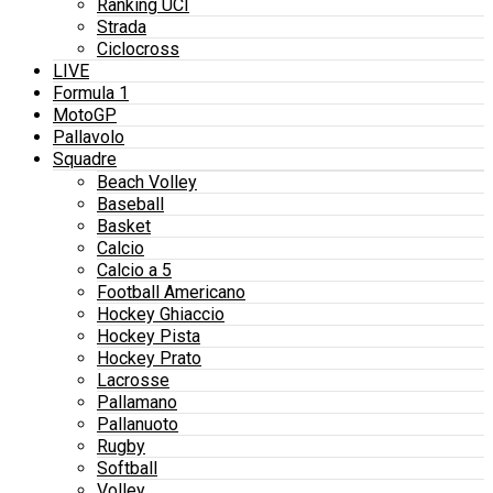
Ranking UCI
Strada
Ciclocross
LIVE
Formula 1
MotoGP
Pallavolo
Squadre
Beach Volley
Baseball
Basket
Calcio
Calcio a 5
Football Americano
Hockey Ghiaccio
Hockey Pista
Hockey Prato
Lacrosse
Pallamano
Pallanuoto
Rugby
Softball
Volley