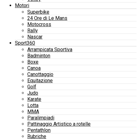
Motori
Superbike
24 Ore di Le Mans
Motocross
Rally
Nascar
Sport360
Arrampicata Sportiva
Badminton
Boxe
Canoa
Canottaggio
Equitazione
Golf
Judo
Karate
Lotta
MMA
Paralimpiadi
Pattinaggio Artistico a rotelle
Pentathlon
Rubriche