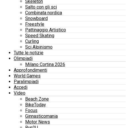
Skeleton
Salto con gli sci
Combinata nordica
Snowboard
Freestyle
Pattinaggio Artistico
Speed Skating
Curling
Sci Alpinismo
Tutte le notizie
Olimpiadi
Milano Cortina 2026
Approfondimenti
World Games
Paralimpiadi
Accedi
Video
Beach Zone
BikeToday
Focus
Ginnasticomania
Motor News
Run2U