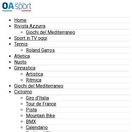
Home
Rivista Azzurra
Giochi del Mediterraneo
Sport in TV oggi
Tennis
Roland Garros
Atletica
Nuoto
Ginnastica
Artistica
Ritmica
Giochi del Mediterraneo
Ciclismo
Giro d’Italia
Tour de France
Pista
Mountain Bike
BMX
Calendario