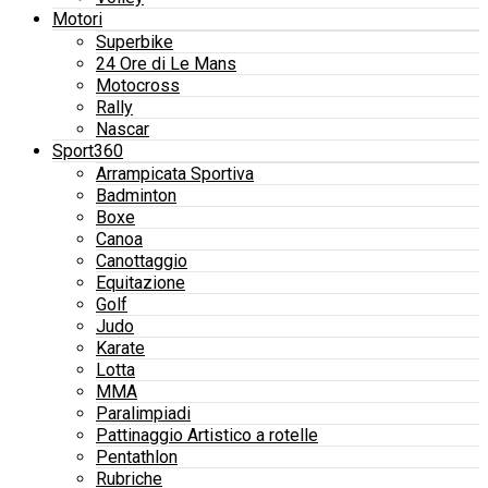
Motori
Superbike
24 Ore di Le Mans
Motocross
Rally
Nascar
Sport360
Arrampicata Sportiva
Badminton
Boxe
Canoa
Canottaggio
Equitazione
Golf
Judo
Karate
Lotta
MMA
Paralimpiadi
Pattinaggio Artistico a rotelle
Pentathlon
Rubriche