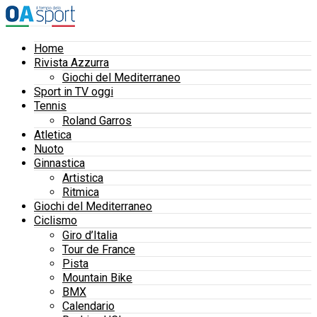
Home
Rivista Azzurra
Giochi del Mediterraneo
Sport in TV oggi
Tennis
Roland Garros
Atletica
Nuoto
Ginnastica
Artistica
Ritmica
Giochi del Mediterraneo
Ciclismo
Giro d’Italia
Tour de France
Pista
Mountain Bike
BMX
Calendario