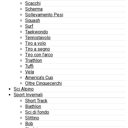
Scacchi
Scherma
Sollevamento Pesi
Squash
Surf
Taekwondo
Tennistavolo
Tiro a volo
Tiro a segno
Tiro con l’arco
Triathlon
Tuffi
Vela
America’s Cup
Oltre Cinquecerchi
Sci Alpino
Sport Invernali
Short Track
Biathlon
Sci di fondo
Slittino
Bob