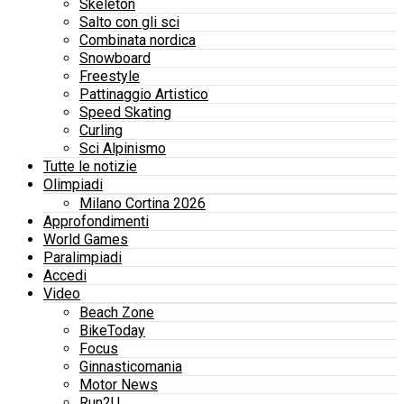
Skeleton
Salto con gli sci
Combinata nordica
Snowboard
Freestyle
Pattinaggio Artistico
Speed Skating
Curling
Sci Alpinismo
Tutte le notizie
Olimpiadi
Milano Cortina 2026
Approfondimenti
World Games
Paralimpiadi
Accedi
Video
Beach Zone
BikeToday
Focus
Ginnasticomania
Motor News
Run2U