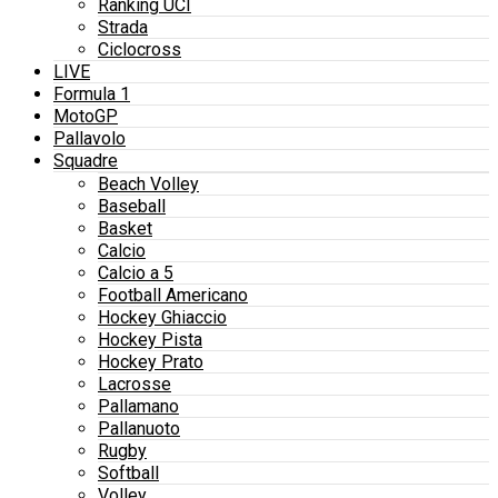
Ranking UCI
Strada
Ciclocross
LIVE
Formula 1
MotoGP
Pallavolo
Squadre
Beach Volley
Baseball
Basket
Calcio
Calcio a 5
Football Americano
Hockey Ghiaccio
Hockey Pista
Hockey Prato
Lacrosse
Pallamano
Pallanuoto
Rugby
Softball
Volley