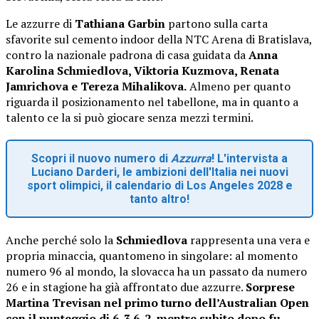
Le azzurre di
Tathiana Garbin
partono sulla carta
sfavorite sul cemento indoor della NTC Arena di Bratislava,
contro la nazionale padrona di casa guidata da
Anna
Karolina Schmiedlova, Viktoria Kuzmova, Renata
Jamrichova e Tereza Mihalikova.
Almeno per quanto
riguarda il posizionamento nel tabellone, ma in quanto a
talento ce la si può giocare senza mezzi termini.
Scopri il nuovo numero di
Azzurra
! L'intervista a
Luciano Darderi, le ambizioni dell'Italia nei nuovi
sport olimpici, il calendario di Los Angeles 2028 e
tanto altro!
Anche perché solo la
Schmiedlova
rappresenta una vera e
propria minaccia, quantomeno in singolare: al momento
numero 96 al mondo, la slovacca ha un passato da numero
26 e in stagione ha già affrontato due azzurre.
Sorprese
Martina Trevisan nel primo turno dell’Australian Open
con il punteggio di 6-3 6-2, mentre subito dopo fu