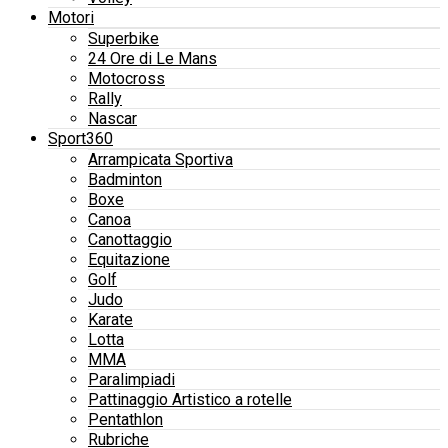
Motori
Superbike
24 Ore di Le Mans
Motocross
Rally
Nascar
Sport360
Arrampicata Sportiva
Badminton
Boxe
Canoa
Canottaggio
Equitazione
Golf
Judo
Karate
Lotta
MMA
Paralimpiadi
Pattinaggio Artistico a rotelle
Pentathlon
Rubriche