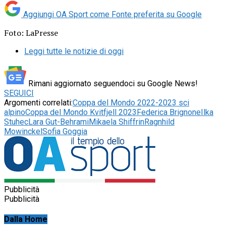
Aggiungi OA Sport come
Fonte preferita su Google
Foto: LaPresse
Leggi tutte le notizie di oggi
Rimani aggiornato seguendoci su Google News!
SEGUICI
Argomenti correlati:
Coppa del Mondo 2022-2023 sci
alpino
Coppa del Mondo Kvitfjell 2023
Federica Brignone
Ilka
Stuhec
Lara Gut-Behrami
Mikaela Shiffrin
Ragnhild
Mowinckel
Sofia Goggia
Pubblicità
Pubblicità
Dalla Home