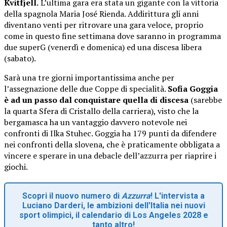
Kvitfjell.
L’ultima gara era stata un gigante con la vittoria
della spagnola Maria José Rienda. Addirittura gli anni
diventano venti per ritrovare una gara veloce, proprio
come in questo fine settimana dove saranno in programma
due superG (venerdì e domenica) ed una discesa libera
(sabato).
Sarà una tre giorni importantissima anche per
l’assegnazione delle due Coppe di specialità.
Sofia Goggia
è ad un passo dal conquistare quella di discesa
(sarebbe
la quarta Sfera di Cristallo della carriera), visto che la
bergamasca ha un vantaggio davvero notevole nei
confronti di Ilka Stuhec. Goggia ha 179 punti da difendere
nei confronti della slovena, che è praticamente obbligata a
vincere e sperare in una debacle dell’azzurra per riaprire i
giochi.
Scopri il nuovo numero di
Azzurra
! L'intervista a
Luciano Darderi, le ambizioni dell'Italia nei nuovi
sport olimpici, il calendario di Los Angeles 2028 e
tanto altro!