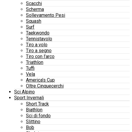
Scacchi
Scherma
Sollevamento Pesi
Squash
Surf
Taekwondo
Tennistavolo
Tiro a volo
Tiro a segno
Tiro con l’arco
Triathlon
Tuffi
Vela
America’s Cup
Oltre Cinquecerchi
Sci Alpino
Sport Invernali
Short Track
Biathlon
Sci di fondo
Slittino
Bob