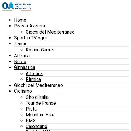
Home
Rivista Azzurra
Giochi del Mediterraneo
Sport in TV oggi
Tennis
Roland Garros
Atletica
Nuoto
Ginnastica
Artistica
Ritmica
Giochi del Mediterraneo
Ciclismo
Giro d’Italia
Tour de France
Pista
Mountain Bike
BMX
Calendario