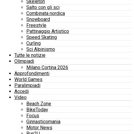
Skeleton
Salto con gli sci
Combinata nordica
Snowboard
Freestyle
Pattinaggio Artistico
Speed Skating
Curling
Sci Alpinismo
Tutte le notizie
Olimpiadi
Milano Cortina 2026
Approfondimenti
World Games
Paralimpiadi
Accedi
Video
Beach Zone
BikeToday
Focus
Ginnasticomania
Motor News
Run2U