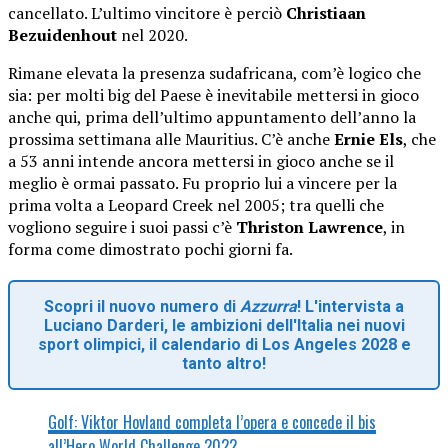
cancellato. L’ultimo vincitore è perciò
Christiaan
Bezuidenhout
nel 2020.
Rimane elevata la presenza sudafricana, com’è logico che
sia: per molti big del Paese è inevitabile mettersi in gioco
anche qui, prima dell’ultimo appuntamento dell’anno la
prossima settimana alle Mauritius. C’è anche
Ernie Els
, che
a 53 anni intende ancora mettersi in gioco anche se il
meglio è ormai passato. Fu proprio lui a vincere per la
prima volta a Leopard Creek nel 2005; tra quelli che
vogliono seguire i suoi passi c’è
Thriston Lawrence
, in
forma come dimostrato pochi giorni fa.
Scopri il nuovo numero di
Azzurra
! L'intervista a
Luciano Darderi, le ambizioni dell'Italia nei nuovi
sport olimpici, il calendario di Los Angeles 2028 e
tanto altro!
Golf: Viktor Hovland completa l’opera e concede il bis
all’Hero World Challenge 2022