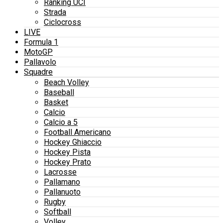
Ranking UCI
Strada
Ciclocross
LIVE
Formula 1
MotoGP
Pallavolo
Squadre
Beach Volley
Baseball
Basket
Calcio
Calcio a 5
Football Americano
Hockey Ghiaccio
Hockey Pista
Hockey Prato
Lacrosse
Pallamano
Pallanuoto
Rugby
Softball
Volley