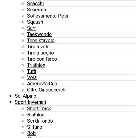
Scacchi
Scherma
Sollevamento Pesi
Squash
Surf
Taekwondo
Tennistavolo
Tiro a volo
Tiro a segno
Tiro con l’arco
Triathlon
Tuffi
Vela
America’s Cup
Oltre Cinquecerchi
Sci Alpino
Sport Invernali
Short Track
Biathlon
Sci di fondo
Slittino
Bob