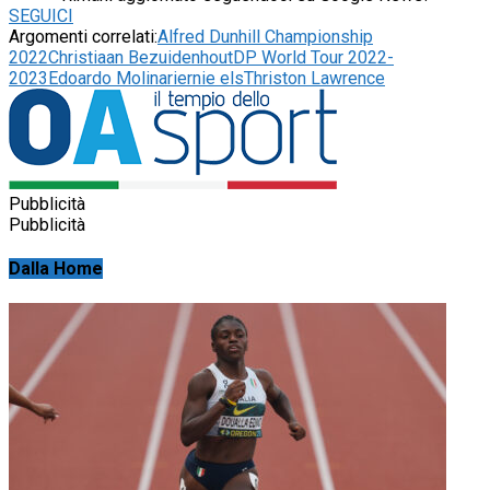
SEGUICI
Argomenti correlati:
Alfred Dunhill Championship
2022
Christiaan Bezuidenhout
DP World Tour 2022-
2023
Edoardo Molinari
ernie els
Thriston Lawrence
Pubblicità
Pubblicità
Dalla Home