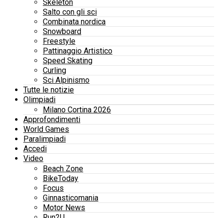
Skeleton
Salto con gli sci
Combinata nordica
Snowboard
Freestyle
Pattinaggio Artistico
Speed Skating
Curling
Sci Alpinismo
Tutte le notizie
Olimpiadi
Milano Cortina 2026
Approfondimenti
World Games
Paralimpiadi
Accedi
Video
Beach Zone
BikeToday
Focus
Ginnasticomania
Motor News
Run2U