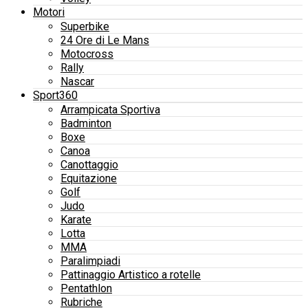
Motori
Superbike
24 Ore di Le Mans
Motocross
Rally
Nascar
Sport360
Arrampicata Sportiva
Badminton
Boxe
Canoa
Canottaggio
Equitazione
Golf
Judo
Karate
Lotta
MMA
Paralimpiadi
Pattinaggio Artistico a rotelle
Pentathlon
Rubriche