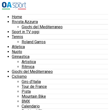
Home
Rivista Azzurra
Giochi del Mediterraneo
Sport in TV oggi
Tennis
Roland Garros
Atletica
Nuoto
Ginnastica
Artistica
Ritmica
Giochi del Mediterraneo
Ciclismo
Giro d’Italia
Tour de France
Pista
Mountain Bike
BMX
Calendario