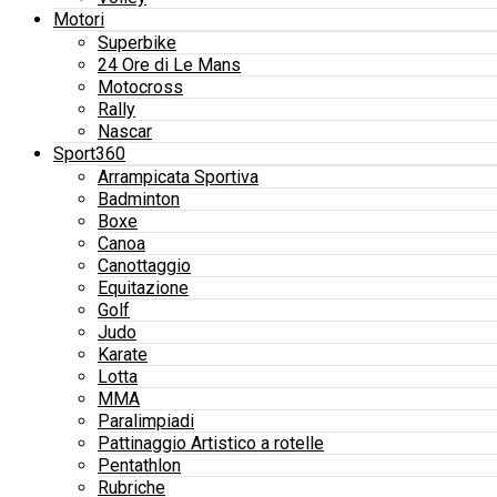
Motori
Superbike
24 Ore di Le Mans
Motocross
Rally
Nascar
Sport360
Arrampicata Sportiva
Badminton
Boxe
Canoa
Canottaggio
Equitazione
Golf
Judo
Karate
Lotta
MMA
Paralimpiadi
Pattinaggio Artistico a rotelle
Pentathlon
Rubriche