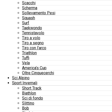
Scacchi
Scherma
Sollevamento Pesi
Squash
Surf
Taekwondo
Tennistavolo
Tiro a volo
Tiro a segno
Tiro con l’arco
Triathlon
Tuffi
Vela
America’s Cup
Oltre Cinquecerchi
Sci Alpino
Sport Invernali
Short Track
Biathlon
Sci di fondo
Slittino
Bob