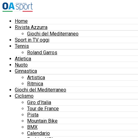
Home
Rivista Azzurra
Giochi del Mediterraneo
Sport in TV oggi
Tennis
Roland Garros
Atletica
Nuoto
Ginnastica
Artistica
Ritmica
Giochi del Mediterraneo
Ciclismo
Giro d’Italia
Tour de France
Pista
Mountain Bike
BMX
Calendario