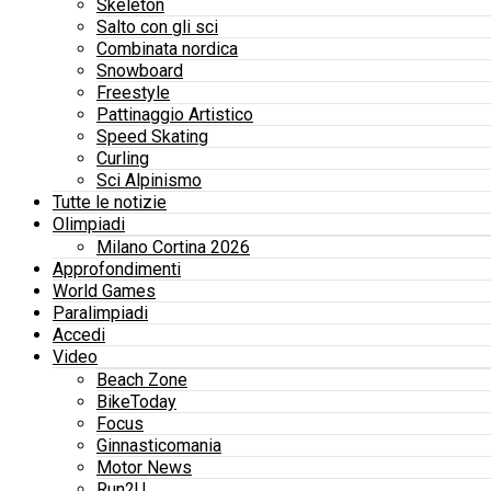
Skeleton
Salto con gli sci
Combinata nordica
Snowboard
Freestyle
Pattinaggio Artistico
Speed Skating
Curling
Sci Alpinismo
Tutte le notizie
Olimpiadi
Milano Cortina 2026
Approfondimenti
World Games
Paralimpiadi
Accedi
Video
Beach Zone
BikeToday
Focus
Ginnasticomania
Motor News
Run2U