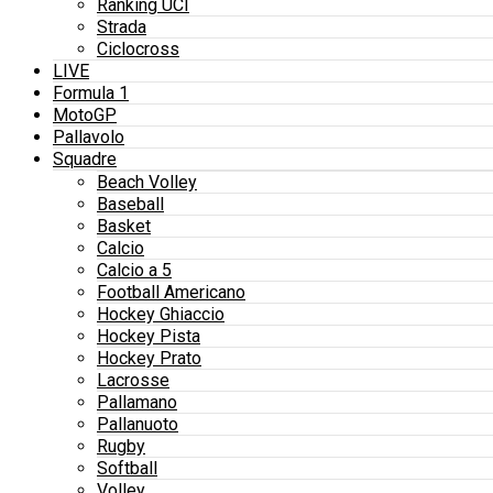
Ranking UCI
Strada
Ciclocross
LIVE
Formula 1
MotoGP
Pallavolo
Squadre
Beach Volley
Baseball
Basket
Calcio
Calcio a 5
Football Americano
Hockey Ghiaccio
Hockey Pista
Hockey Prato
Lacrosse
Pallamano
Pallanuoto
Rugby
Softball
Volley