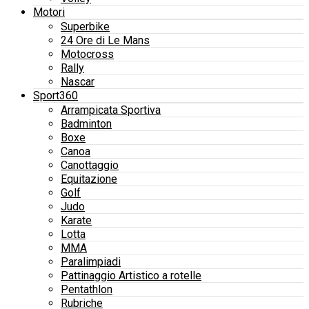
Motori
Superbike
24 Ore di Le Mans
Motocross
Rally
Nascar
Sport360
Arrampicata Sportiva
Badminton
Boxe
Canoa
Canottaggio
Equitazione
Golf
Judo
Karate
Lotta
MMA
Paralimpiadi
Pattinaggio Artistico a rotelle
Pentathlon
Rubriche