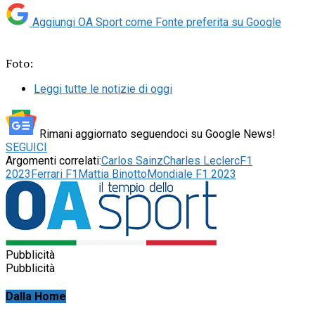
Aggiungi OA Sport come
Fonte preferita su Google
Foto:
Leggi tutte le notizie di oggi
Rimani aggiornato seguendoci su Google News!
SEGUICI
Argomenti correlati:
Carlos Sainz
Charles Leclerc
F1
2023
Ferrari F1
Mattia Binotto
Mondiale F1 2023
Pubblicità
Pubblicità
Dalla Home