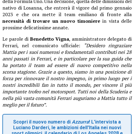
della Formula Uno. Una decisione, quella delle dimissioni del
nativo di Losanna, che entrerà il vigore dal primo gennaio
2023 e che ora mette il team emiliano di fronte alla
necessità di trovare un nuovo timoniere
in vista delle
prossime delicatissime annate.
Le parole di
Benedetto Vigna
, amministratore delegato di
Ferrari, nel comunicato ufficiale:
“Desidero ringraziare
Mattia per i suoi numerosi e fondamentali contributi nei 28
anni passati in Ferrari, e in particolare per la sua guida che
ha portato il team ad essere di nuovo competitivo nella
scorsa stagione. Grazie a questo, siamo in una posizione di
forza per rinnovare il nostro impegno, in primo luogo per i
nostri incredibili fan in tutto il mondo, per vincere il più
importante trofeo nel motorsport. Tutti noi della Scuderia e
nella più vasta comunità Ferrari auguriamo a Mattia tutto il
meglio per il futuro”.
Scopri il nuovo numero di
Azzurra
! L'intervista a
Luciano Darderi, le ambizioni dell'Italia nei nuovi
sport olimpici, il calendario di Los Angeles 2028 e