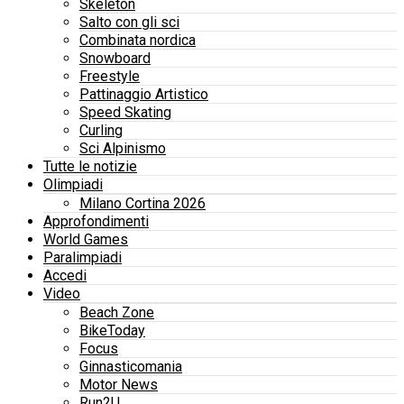
Skeleton
Salto con gli sci
Combinata nordica
Snowboard
Freestyle
Pattinaggio Artistico
Speed Skating
Curling
Sci Alpinismo
Tutte le notizie
Olimpiadi
Milano Cortina 2026
Approfondimenti
World Games
Paralimpiadi
Accedi
Video
Beach Zone
BikeToday
Focus
Ginnasticomania
Motor News
Run2U