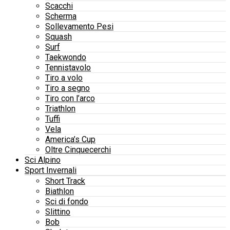
Scacchi
Scherma
Sollevamento Pesi
Squash
Surf
Taekwondo
Tennistavolo
Tiro a volo
Tiro a segno
Tiro con l’arco
Triathlon
Tuffi
Vela
America’s Cup
Oltre Cinquecerchi
Sci Alpino
Sport Invernali
Short Track
Biathlon
Sci di fondo
Slittino
Bob