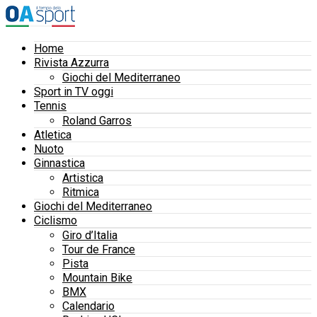
Home
Rivista Azzurra
Giochi del Mediterraneo
Sport in TV oggi
Tennis
Roland Garros
Atletica
Nuoto
Ginnastica
Artistica
Ritmica
Giochi del Mediterraneo
Ciclismo
Giro d’Italia
Tour de France
Pista
Mountain Bike
BMX
Calendario