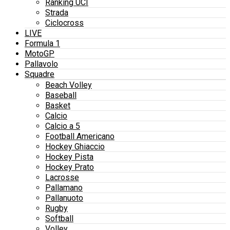
Ranking UCI
Strada
Ciclocross
LIVE
Formula 1
MotoGP
Pallavolo
Squadre
Beach Volley
Baseball
Basket
Calcio
Calcio a 5
Football Americano
Hockey Ghiaccio
Hockey Pista
Hockey Prato
Lacrosse
Pallamano
Pallanuoto
Rugby
Softball
Volley