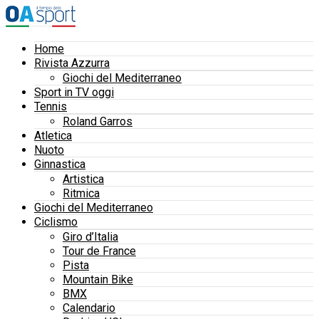
Home
Rivista Azzurra
Giochi del Mediterraneo
Sport in TV oggi
Tennis
Roland Garros
Atletica
Nuoto
Ginnastica
Artistica
Ritmica
Giochi del Mediterraneo
Ciclismo
Giro d’Italia
Tour de France
Pista
Mountain Bike
BMX
Calendario