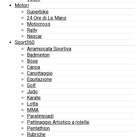
Motori
Superbike
24 Ore di Le Mans
Motocross
Rally
Nascar
Sport360
Arrampicata Sportiva
Badminton
Boxe
Canoa
Canottaggio
Equitazione
Golf
Judo
Karate
Lotta
MMA
Paralimpiadi
Pattinaggio Artistico a rotelle
Pentathlon
Rubriche