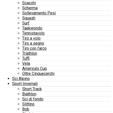
Scacchi
Scherma
Sollevamento Pesi
Squash
Surf
Taekwondo
Tennistavolo
Tiro a volo
Tiro a segno
Tiro con l’arco
Triathlon
Tuffi
Vela
America’s Cup
Oltre Cinquecerchi
Sci Alpino
Sport Invernali
Short Track
Biathlon
Sci di fondo
Slittino
Bob