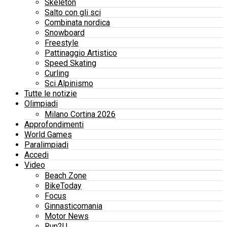
Skeleton
Salto con gli sci
Combinata nordica
Snowboard
Freestyle
Pattinaggio Artistico
Speed Skating
Curling
Sci Alpinismo
Tutte le notizie
Olimpiadi
Milano Cortina 2026
Approfondimenti
World Games
Paralimpiadi
Accedi
Video
Beach Zone
BikeToday
Focus
Ginnasticomania
Motor News
Run2U