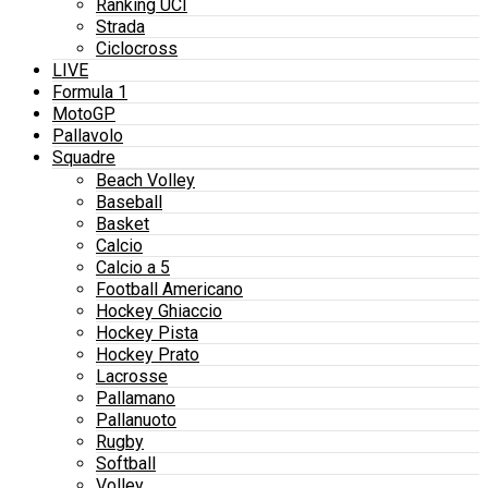
Ranking UCI
Strada
Ciclocross
LIVE
Formula 1
MotoGP
Pallavolo
Squadre
Beach Volley
Baseball
Basket
Calcio
Calcio a 5
Football Americano
Hockey Ghiaccio
Hockey Pista
Hockey Prato
Lacrosse
Pallamano
Pallanuoto
Rugby
Softball
Volley