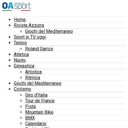
Home
Rivista Azzurra
Giochi del Mediterraneo
Sport in TV oggi
Tennis
Roland Garros
Atletica
Nuoto
Ginnastica
Artistica
Ritmica
Giochi del Mediterraneo
Ciclismo
Giro d’Italia
Tour de France
Pista
Mountain Bike
BMX
Calendario