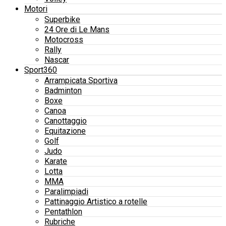
Motori
Superbike
24 Ore di Le Mans
Motocross
Rally
Nascar
Sport360
Arrampicata Sportiva
Badminton
Boxe
Canoa
Canottaggio
Equitazione
Golf
Judo
Karate
Lotta
MMA
Paralimpiadi
Pattinaggio Artistico a rotelle
Pentathlon
Rubriche