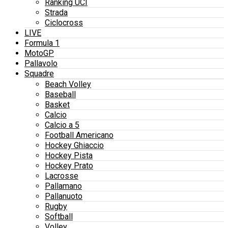
Ranking UCI
Strada
Ciclocross
LIVE
Formula 1
MotoGP
Pallavolo
Squadre
Beach Volley
Baseball
Basket
Calcio
Calcio a 5
Football Americano
Hockey Ghiaccio
Hockey Pista
Hockey Prato
Lacrosse
Pallamano
Pallanuoto
Rugby
Softball
Volley