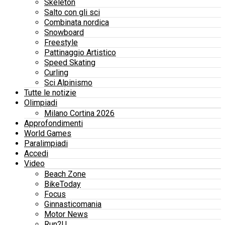
Skeleton
Salto con gli sci
Combinata nordica
Snowboard
Freestyle
Pattinaggio Artistico
Speed Skating
Curling
Sci Alpinismo
Tutte le notizie
Olimpiadi
Milano Cortina 2026
Approfondimenti
World Games
Paralimpiadi
Accedi
Video
Beach Zone
BikeToday
Focus
Ginnasticomania
Motor News
Run2U