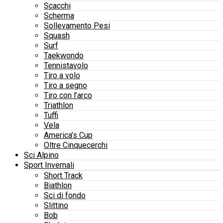
Scacchi
Scherma
Sollevamento Pesi
Squash
Surf
Taekwondo
Tennistavolo
Tiro a volo
Tiro a segno
Tiro con l’arco
Triathlon
Tuffi
Vela
America’s Cup
Oltre Cinquecerchi
Sci Alpino
Sport Invernali
Short Track
Biathlon
Sci di fondo
Slittino
Bob