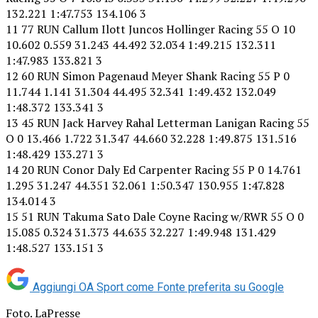
132.221 1:47.753 134.106 3
11 77 RUN Callum Ilott Juncos Hollinger Racing 55 O 10
10.602 0.559 31.243 44.492 32.034 1:49.215 132.311
1:47.983 133.821 3
12 60 RUN Simon Pagenaud Meyer Shank Racing 55 P 0
11.744 1.141 31.304 44.495 32.341 1:49.432 132.049
1:48.372 133.341 3
13 45 RUN Jack Harvey Rahal Letterman Lanigan Racing 55
O 0 13.466 1.722 31.347 44.660 32.228 1:49.875 131.516
1:48.429 133.271 3
14 20 RUN Conor Daly Ed Carpenter Racing 55 P 0 14.761
1.295 31.247 44.351 32.061 1:50.347 130.955 1:47.828
134.014 3
15 51 RUN Takuma Sato Dale Coyne Racing w/RWR 55 O 0
15.085 0.324 31.373 44.635 32.227 1:49.948 131.429
1:48.527 133.151 3
Aggiungi OA Sport come
Fonte preferita su Google
Foto. LaPresse