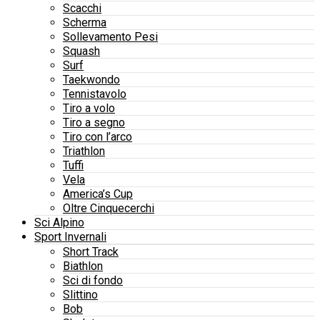
Scacchi
Scherma
Sollevamento Pesi
Squash
Surf
Taekwondo
Tennistavolo
Tiro a volo
Tiro a segno
Tiro con l’arco
Triathlon
Tuffi
Vela
America’s Cup
Oltre Cinquecerchi
Sci Alpino
Sport Invernali
Short Track
Biathlon
Sci di fondo
Slittino
Bob