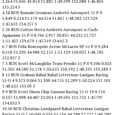
2.264 31.041 43.814 31.881 1:49.399 132.088 1:46.863
135.224 3
4 28 RUN Romain Grosjean Andretti Autosport 55 P 0
5.849 0.214 31.179 44.354 31.867 1:48.382 133.329
1:47.633 134.257 3
5 26 RUN Colton Herta Andretti Autosport w/Curb-
Agajanian 55 P 0 8.766 2.917 30.831 44.232 31.737
1:51.433 129.679 1:47.319 134.65 3
6 7 RUN Felix Rosenqvist Arrow McLaren SP 55 P 0 9.284
0.518 31.292 44.988 32.155 1:51.129 130.033 1:48.783
132.837 3
7 3 RUN Scott McLaughlin Team Penske 55 P 0 9.306 0.023
31.305 44.580 32.178 1:50.653 130.592 1:48.333 133.389 3
8 15 RUN Graham Rahal Rahal Letterman Lanigan Racing
55 O 4 9.373 0.066 31.300 44.755 32.289 1:50.224 131.101
1:48.625 133.03 3
9 9 RUN Scott Dixon Chip Ganassi Racing 55 O 19 9.710
0.337 31.098 44.407 32.034 1:49.695 131.732 1:47.797
134.052 3
10 30 RUN Christian Lundgaard Rahal Letterman Lanigan
Racing 55 O 7 10.043 0.333 31.136 44.299 32.227 1:49.290