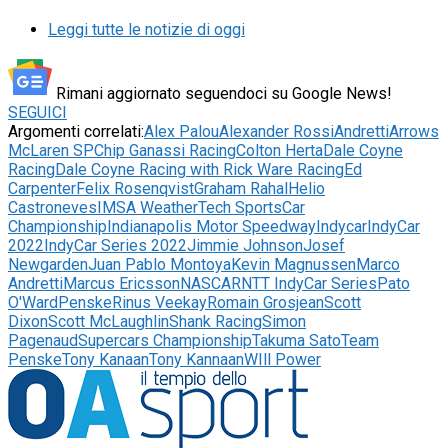
Leggi tutte le notizie di oggi
Rimani aggiornato seguendoci su Google News!
SEGUICI
Argomenti correlati:
Alex Palou
Alexander Rossi
Andretti
Arrows
McLaren SP
Chip Ganassi Racing
Colton Herta
Dale Coyne
Racing
Dale Coyne Racing with Rick Ware Racing
Ed
Carpenter
Felix Rosenqvist
Graham Rahal
Helio
Castroneves
IMSA WeatherTech SportsCar
Championship
Indianapolis Motor Speedway
Indycar
IndyCar
2022
IndyCar Series 2022
Jimmie Johnson
Josef
Newgarden
Juan Pablo Montoya
Kevin Magnussen
Marco
Andretti
Marcus Ericsson
NASCAR
NTT IndyCar Series
Pato
O'Ward
Penske
Rinus Veekay
Romain Grosjean
Scott
Dixon
Scott McLaughlin
Shank Racing
Simon
Pagenaud
Supercars Championship
Takuma Sato
Team
Penske
Tony Kanaan
Tony Kannaan
WIll Power