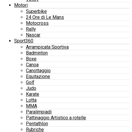
Motori
Superbike
24 Ore di Le Mans
Motocross
Rally
Nascar
Sport360
Arrampicata Sportiva
Badminton
Boxe
Canoa
Canottaggio
Equitazione
Golf
Judo
Karate
Lotta
MMA
Paralimpiadi
Pattinaggio Artistico a rotelle
Pentathlon
Rubriche