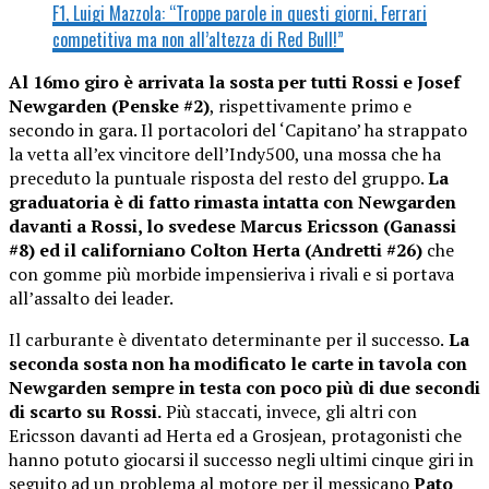
F1, Luigi Mazzola: “Troppe parole in questi giorni, Ferrari
competitiva ma non all’altezza di Red Bull!”
Al 16mo giro è arrivata la sosta per tutti Rossi e Josef
Newgarden (Penske #2)
, rispettivamente primo e
secondo in gara. Il portacolori del ‘Capitano’ ha strappato
la vetta all’ex vincitore dell’Indy500, una mossa che ha
preceduto la puntuale risposta del resto del gruppo.
La
graduatoria è di fatto rimasta intatta con Newgarden
davanti a Rossi, lo svedese Marcus Ericsson (Ganassi
#8) ed il californiano Colton Herta (Andretti #26)
che
con gomme più morbide impensieriva i rivali e si portava
all’assalto dei leader.
Il carburante è diventato determinante per il successo.
La
seconda sosta non ha modificato le carte in tavola con
Newgarden sempre in testa con poco più di due secondi
di scarto su Rossi.
Più staccati, invece, gli altri con
Ericsson davanti ad Herta ed a Grosjean, protagonisti che
hanno potuto giocarsi il successo negli ultimi cinque giri in
seguito ad un problema al motore per il messicano
Pato