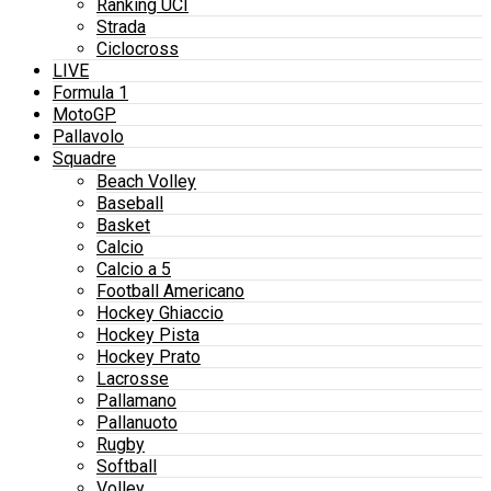
Ranking UCI
Strada
Ciclocross
LIVE
Formula 1
MotoGP
Pallavolo
Squadre
Beach Volley
Baseball
Basket
Calcio
Calcio a 5
Football Americano
Hockey Ghiaccio
Hockey Pista
Hockey Prato
Lacrosse
Pallamano
Pallanuoto
Rugby
Softball
Volley