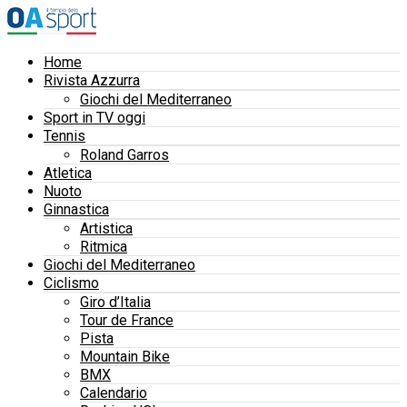
Home
Rivista Azzurra
Giochi del Mediterraneo
Sport in TV oggi
Tennis
Roland Garros
Atletica
Nuoto
Ginnastica
Artistica
Ritmica
Giochi del Mediterraneo
Ciclismo
Giro d’Italia
Tour de France
Pista
Mountain Bike
BMX
Calendario