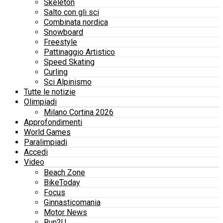
Skeleton
Salto con gli sci
Combinata nordica
Snowboard
Freestyle
Pattinaggio Artistico
Speed Skating
Curling
Sci Alpinismo
Tutte le notizie
Olimpiadi
Milano Cortina 2026
Approfondimenti
World Games
Paralimpiadi
Accedi
Video
Beach Zone
BikeToday
Focus
Ginnasticomania
Motor News
Run2U