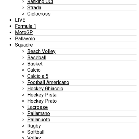
Ranking UCI
Strada
Ciclocross
LIVE
Formula 1
MotoGP
Pallavolo
Squadre
Beach Volley
Baseball
Basket
Calcio
Calcio a 5
Football Americano
Hockey Ghiaccio
Hockey Pista
Hockey Prato
Lacrosse
Pallamano
Pallanuoto
Rugby
Softball
Volley