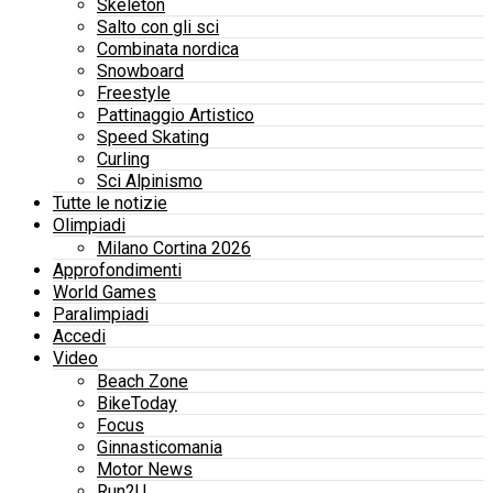
Skeleton
Salto con gli sci
Combinata nordica
Snowboard
Freestyle
Pattinaggio Artistico
Speed Skating
Curling
Sci Alpinismo
Tutte le notizie
Olimpiadi
Milano Cortina 2026
Approfondimenti
World Games
Paralimpiadi
Accedi
Video
Beach Zone
BikeToday
Focus
Ginnasticomania
Motor News
Run2U