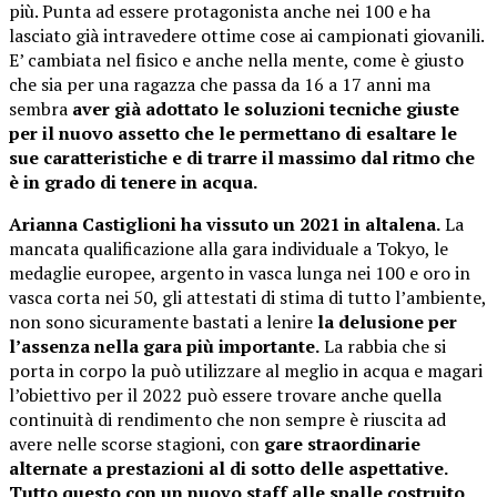
più. Punta ad essere protagonista anche nei 100 e ha
lasciato già intravedere ottime cose ai campionati giovanili.
E’ cambiata nel fisico e anche nella mente, come è giusto
che sia per una ragazza che passa da 16 a 17 anni ma
sembra
aver già adottato le soluzioni tecniche giuste
per il nuovo assetto che le permettano di esaltare le
sue caratteristiche e di trarre il massimo dal ritmo che
è in grado di tenere in acqua.
Arianna Castiglioni ha vissuto un 2021 in altalena.
La
mancata qualificazione alla gara individuale a Tokyo, le
medaglie europee, argento in vasca lunga nei 100 e oro in
vasca corta nei 50, gli attestati di stima di tutto l’ambiente,
non sono sicuramente bastati a lenire
la delusione per
l’assenza nella gara più importante.
La rabbia che si
porta in corpo la può utilizzare al meglio in acqua e magari
l’obiettivo per il 2022 può essere trovare anche quella
continuità di rendimento che non sempre è riuscita ad
avere nelle scorse stagioni, con
gare straordinarie
alternate a prestazioni al di sotto delle aspettative.
Tutto questo con un nuovo staff alle spalle costruito