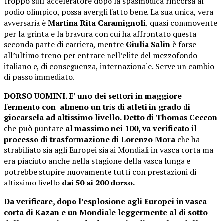
troppo sull’acceleratore dopo la spasmodica rincorsa al
podio olimpico, possa avergli fatto bene. La sua unica, vera
avversaria è
Martina Rita Caramignoli,
quasi commovente
per la grinta e la bravura con cui ha affrontato questa
seconda parte di carriera, mentre
Giulia Salin
è forse
all’ultimo treno per entrare nell’elite del mezzofondo
italiano e, di conseguenza, internazionale. Serve un cambio
di passo immediato.
DORSO UOMINI. E’ uno dei settori in maggiore
fermento con almeno un tris di atleti in grado di
giocarsela ad altissimo livello. Detto di Thomas Ceccon
che può puntare
al massimo nei 100, va verificato il
processo di trasformazione di Lorenzo Mora
che ha
strabiliato sia agli Europei sia ai Mondiali in vasca corta ma
era piaciuto anche nella stagione della vasca lunga e
potrebbe stupire nuovamente tutti con prestazioni di
altissimo livello
dai 50 ai 200 dorso.
Da verificare, dopo l’esplosione agli Europei in vasca
corta di Kazan e un Mondiale leggermente al di sotto