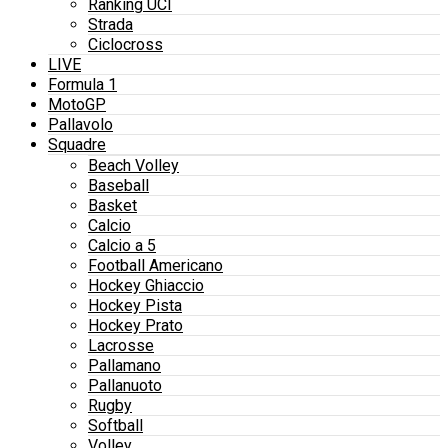
Ranking UCI
Strada
Ciclocross
LIVE
Formula 1
MotoGP
Pallavolo
Squadre
Beach Volley
Baseball
Basket
Calcio
Calcio a 5
Football Americano
Hockey Ghiaccio
Hockey Pista
Hockey Prato
Lacrosse
Pallamano
Pallanuoto
Rugby
Softball
Volley