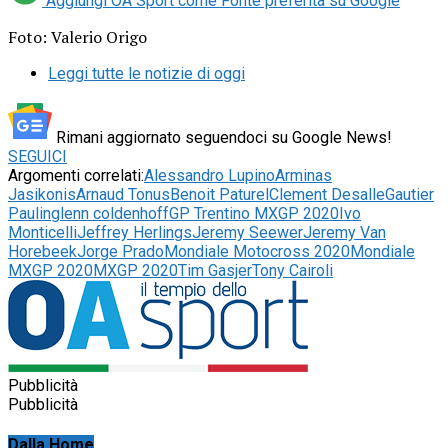
Aggiungi OA Sport come
Fonte preferita su Google
Foto: Valerio Origo
Leggi tutte le notizie di oggi
Rimani aggiornato seguendoci su Google News!
SEGUICI
Argomenti correlati:
Alessandro Lupino
Arminas
Jasikonis
Arnaud Tonus
Benoit Paturel
Clement Desalle
Gautier
Paulin
glenn coldenhoff
GP Trentino MXGP 2020
Ivo
Monticelli
Jeffrey Herlings
Jeremy Seewer
Jeremy Van
Horebeek
Jorge Prado
Mondiale Motocross 2020
Mondiale
MXGP 2020
MXGP 2020
Tim Gasjer
Tony Cairoli
Pubblicità
Pubblicità
Dalla Home