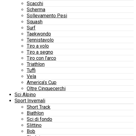
Scacchi
Scherma
Sollevamento Pesi
Squash
Surf
Taekwondo
Tennistavolo
Tiro a volo
Tiro a segno
Tiro con l’arco
Triathlon
Tuffi
Vela
America’s Cup
Oltre Cinquecerchi
Sci Alpino
Sport Invernali
Short Track
Biathlon
Sci di fondo
Slittino
Bob