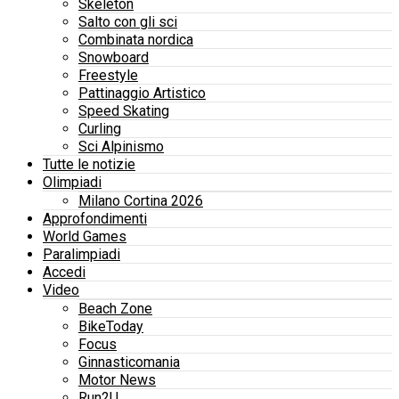
Skeleton
Salto con gli sci
Combinata nordica
Snowboard
Freestyle
Pattinaggio Artistico
Speed Skating
Curling
Sci Alpinismo
Tutte le notizie
Olimpiadi
Milano Cortina 2026
Approfondimenti
World Games
Paralimpiadi
Accedi
Video
Beach Zone
BikeToday
Focus
Ginnasticomania
Motor News
Run2U