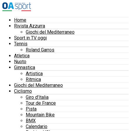
Home
Rivista Azzurra
Giochi del Mediterraneo
Sport in TV oggi
Tennis
Roland Garros
Atletica
Nuoto
Ginnastica
Artistica
Ritmica
Giochi del Mediterraneo
Ciclismo
Giro d’Italia
Tour de France
Pista
Mountain Bike
BMX
Calendario