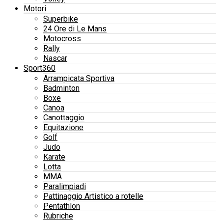
Motori
Superbike
24 Ore di Le Mans
Motocross
Rally
Nascar
Sport360
Arrampicata Sportiva
Badminton
Boxe
Canoa
Canottaggio
Equitazione
Golf
Judo
Karate
Lotta
MMA
Paralimpiadi
Pattinaggio Artistico a rotelle
Pentathlon
Rubriche