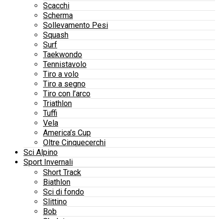
Scacchi
Scherma
Sollevamento Pesi
Squash
Surf
Taekwondo
Tennistavolo
Tiro a volo
Tiro a segno
Tiro con l’arco
Triathlon
Tuffi
Vela
America’s Cup
Oltre Cinquecerchi
Sci Alpino
Sport Invernali
Short Track
Biathlon
Sci di fondo
Slittino
Bob