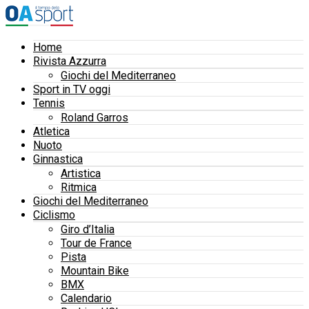
Home
Rivista Azzurra
Giochi del Mediterraneo
Sport in TV oggi
Tennis
Roland Garros
Atletica
Nuoto
Ginnastica
Artistica
Ritmica
Giochi del Mediterraneo
Ciclismo
Giro d’Italia
Tour de France
Pista
Mountain Bike
BMX
Calendario