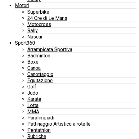
Motori
Superbike
24 Ore di Le Mans
Motocross
Rally
Nascar
Sport360
Arrampicata Sportiva
Badminton
Boxe
Canoa
Canottaggio
Equitazione
Golf
Judo
Karate
Lotta
MMA
Paralimpiadi
Pattinaggio Artistico a rotelle
Pentathlon
Rubriche