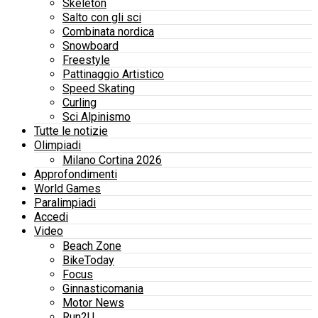
Skeleton
Salto con gli sci
Combinata nordica
Snowboard
Freestyle
Pattinaggio Artistico
Speed Skating
Curling
Sci Alpinismo
Tutte le notizie
Olimpiadi
Milano Cortina 2026
Approfondimenti
World Games
Paralimpiadi
Accedi
Video
Beach Zone
BikeToday
Focus
Ginnasticomania
Motor News
Run2U