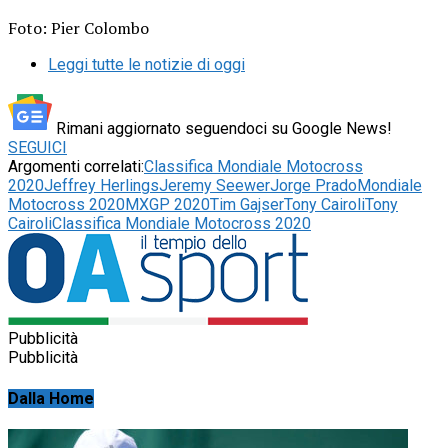
Foto: Pier Colombo
Leggi tutte le notizie di oggi
Rimani aggiornato seguendoci su Google News!
SEGUICI
Argomenti correlati:
Classifica Mondiale Motocross
2020
Jeffrey Herlings
Jeremy Seewer
Jorge Prado
Mondiale
Motocross 2020
MXGP 2020
Tim Gajser
Tony Cairoli
Tony
CairoliClassifica Mondiale Motocross 2020
Pubblicità
Pubblicità
Dalla Home