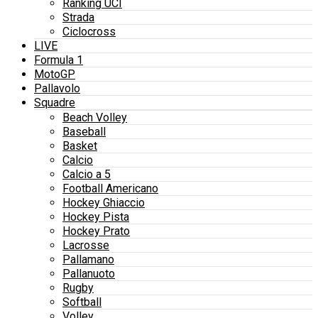
Ranking UCI
Strada
Ciclocross
LIVE
Formula 1
MotoGP
Pallavolo
Squadre
Beach Volley
Baseball
Basket
Calcio
Calcio a 5
Football Americano
Hockey Ghiaccio
Hockey Pista
Hockey Prato
Lacrosse
Pallamano
Pallanuoto
Rugby
Softball
Volley