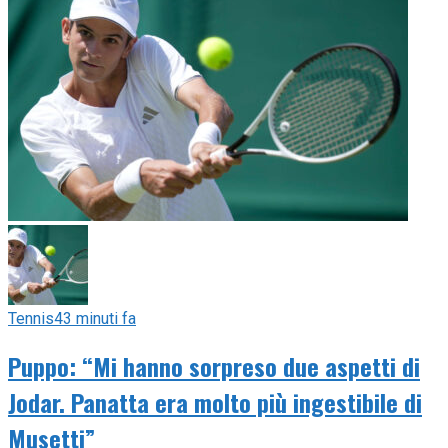
Tennis
43 minuti fa
Puppo: “Mi hanno sorpreso due aspetti di
Jodar. Panatta era molto più ingestibile di
Musetti”