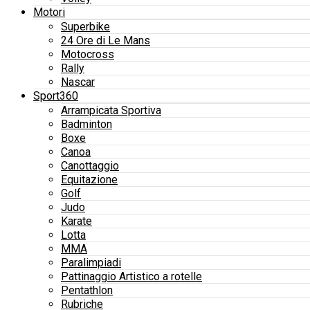
Motori
Superbike
24 Ore di Le Mans
Motocross
Rally
Nascar
Sport360
Arrampicata Sportiva
Badminton
Boxe
Canoa
Canottaggio
Equitazione
Golf
Judo
Karate
Lotta
MMA
Paralimpiadi
Pattinaggio Artistico a rotelle
Pentathlon
Rubriche