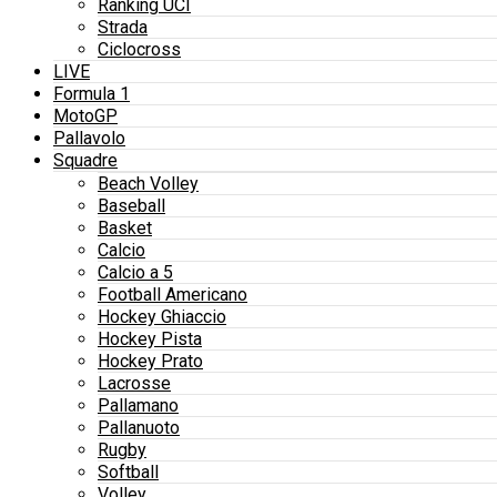
Ranking UCI
Strada
Ciclocross
LIVE
Formula 1
MotoGP
Pallavolo
Squadre
Beach Volley
Baseball
Basket
Calcio
Calcio a 5
Football Americano
Hockey Ghiaccio
Hockey Pista
Hockey Prato
Lacrosse
Pallamano
Pallanuoto
Rugby
Softball
Volley