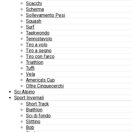
Scacchi
Scherma
Sollevamento Pesi
Squash
Surf
Taekwondo
Tennistavolo
Tiro a volo
Tiro a segno
Tiro con l’arco
Triathlon
Tuffi
Vela
America’s Cup
Oltre Cinquecerchi
Sci Alpino
Sport Invernali
Short Track
Biathlon
Sci di fondo
Slittino
Bob