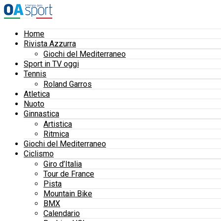
Home
Rivista Azzurra
Giochi del Mediterraneo
Sport in TV oggi
Tennis
Roland Garros
Atletica
Nuoto
Ginnastica
Artistica
Ritmica
Giochi del Mediterraneo
Ciclismo
Giro d’Italia
Tour de France
Pista
Mountain Bike
BMX
Calendario