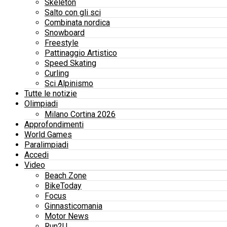
Skeleton
Salto con gli sci
Combinata nordica
Snowboard
Freestyle
Pattinaggio Artistico
Speed Skating
Curling
Sci Alpinismo
Tutte le notizie
Olimpiadi
Milano Cortina 2026
Approfondimenti
World Games
Paralimpiadi
Accedi
Video
Beach Zone
BikeToday
Focus
Ginnasticomania
Motor News
Run2U