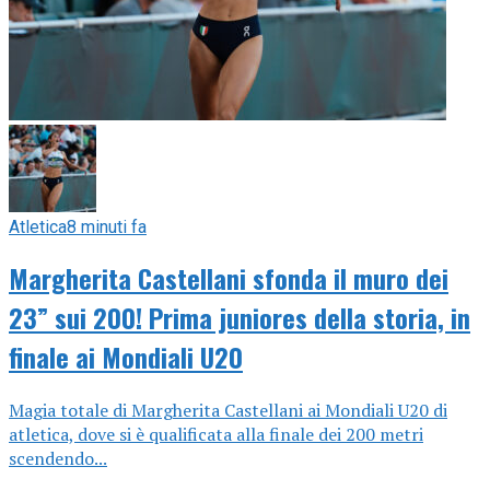
Atletica
8 minuti fa
Margherita Castellani sfonda il muro dei
23” sui 200! Prima juniores della storia, in
finale ai Mondiali U20
Magia totale di Margherita Castellani ai Mondiali U20 di
atletica, dove si è qualificata alla finale dei 200 metri
scendendo...