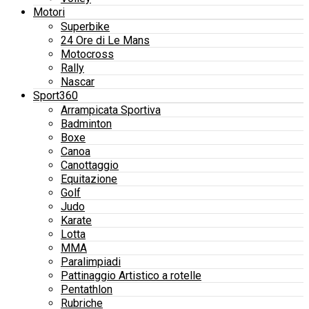
Motori
Superbike
24 Ore di Le Mans
Motocross
Rally
Nascar
Sport360
Arrampicata Sportiva
Badminton
Boxe
Canoa
Canottaggio
Equitazione
Golf
Judo
Karate
Lotta
MMA
Paralimpiadi
Pattinaggio Artistico a rotelle
Pentathlon
Rubriche