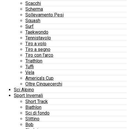
Scacchi
Scherma
Sollevamento Pesi
Squash
Surf
Taekwondo
Tennistavolo
Tiro a volo
Tiro a segno
Tiro con l’arco
Triathlon
Tuffi
Vela
America’s Cup
Oltre Cinquecerchi
Sci Alpino
Sport Invernali
Short Track
Biathlon
Sci di fondo
Slittino
Bob