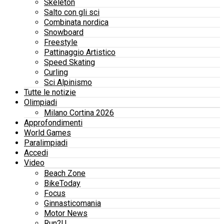
Skeleton
Salto con gli sci
Combinata nordica
Snowboard
Freestyle
Pattinaggio Artistico
Speed Skating
Curling
Sci Alpinismo
Tutte le notizie
Olimpiadi
Milano Cortina 2026
Approfondimenti
World Games
Paralimpiadi
Accedi
Video
Beach Zone
BikeToday
Focus
Ginnasticomania
Motor News
Run2U