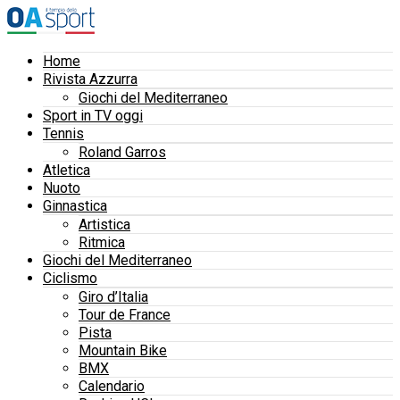
Home
Rivista Azzurra
Giochi del Mediterraneo
Sport in TV oggi
Tennis
Roland Garros
Atletica
Nuoto
Ginnastica
Artistica
Ritmica
Giochi del Mediterraneo
Ciclismo
Giro d’Italia
Tour de France
Pista
Mountain Bike
BMX
Calendario