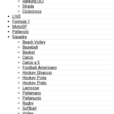
Ranking UCI
Strada
Ciclocross
LIVE
Formula 1
MotoGP
Pallavolo
Squadre
Beach Volley
Baseball
Basket
Calcio
Calcio a 5
Football Americano
Hockey Ghiaccio
Hockey Pista
Hockey Prato
Lacrosse
Pallamano
Pallanuoto
Rugby
Softball
Volley